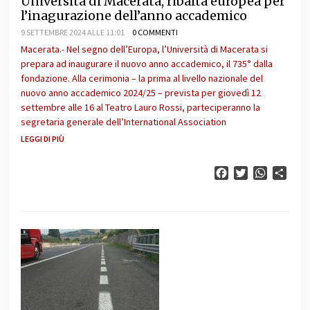
Università di Macerata, ribalta europea per
l’inagurazione dell’anno accademico
9 SETTEMBRE 2024 ALLE 11:01
0 COMMENTI
Macerata.- Nel segno dell’Europa, l’Università di Macerata si
prepara ad inaugurare il nuovo anno accademico, il 735° dalla
fondazione. Alla cerimonia – la prima al livello nazionale del
nuovo anno accademico 2024/25 – prevista per giovedì 12
settembre alle 16 al Teatro Lauro Rossi, parteciperanno la
segretaria generale dell’International Association
LEGGI DI PIÙ
Facebook
Twitter
WhatsAp
Cond