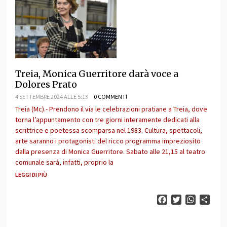
Treia, Monica Guerritore darà voce a
Dolores Prato
4 SETTEMBRE 2024 ALLE 5:13
0 COMMENTI
Treia (Mc).- Prendono il via le celebrazioni pratiane a Treia, dove
torna l’appuntamento con tre giorni interamente dedicati alla
scrittrice e poetessa scomparsa nel 1983. Cultura, spettacoli,
arte saranno i protagonisti del ricco programma impreziosito
dalla presenza di Monica Guerritore. Sabato alle 21,15 al teatro
comunale sarà, infatti, proprio la
LEGGI DI PIÙ
Facebook
Twitter
WhatsAp
Cond