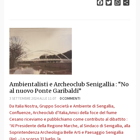
Facebook
Twitter
WhatsAp
Cond
Ambientalisti e Archeoclub Senigallia : “No
al nuovo Ponte Garibaldi”
3 SETTEMBRE 2024 ALLE 11:07
0 COMMENTI
Da Italia Nostra, Gruppo Società e Ambiente di Sengallia,
Confluenze, Archeoclub d’Italia,Amici della foce del fiume
Cesano riceviamo e pubblichiamo come contributo al dibattito :
“Al Presidente della Regione Marche, al Sindaco di Senigallia, alla
Soprintendenza Archeologia Belle Arti e Paesaggio Senigallia
(An) .- Lo scorso 31 luglio, la