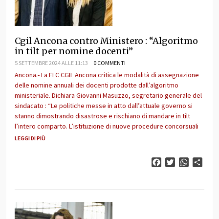
Cgil Ancona contro Ministero : “Algoritmo
in tilt per nomine docenti”
5 SETTEMBRE 2024 ALLE 11:13
0 COMMENTI
Ancona.- La FLC CGIL Ancona critica le modalità di assegnazione
delle nomine annuali dei docenti prodotte dall’algoritmo
ministeriale. Dichiara Giovanni Masuzzo, segretario generale del
sindacato : “Le politiche messe in atto dall’attuale governo si
stanno dimostrando disastrose e rischiano di mandare in tilt
l’intero comparto. L’istituzione di nuove procedure concorsuali
LEGGI DI PIÙ
Facebook
Twitter
WhatsAp
Cond