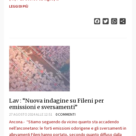
LEGGI DI PIÙ
Facebook
Twitter
WhatsAp
Cond
Lav : “Nuova indagine su Fileni per
emissioni e sversamenti”
27 AGOSTO 2024 ALLE 12:51
0 COMMENTI
Ancona.- “Stiamo seguendo da vicino quanto sta accadendo
nell’anconetano: le forti emissioni odorigene e gli sversamenti in
allevamenti Fileni hanno portato, secondo quanto diffuso dalla