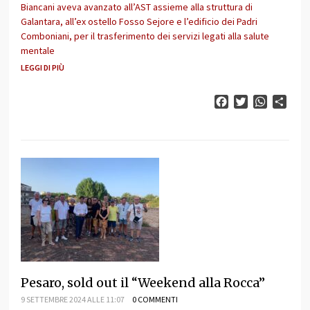
Biancani aveva avanzato all’AST assieme alla struttura di
Galantara, all’ex ostello Fosso Sejore e l’edificio dei Padri
Comboniani, per il trasferimento dei servizi legati alla salute
mentale
LEGGI DI PIÙ
Facebook
Twitter
WhatsAp
Cond
Pesaro, sold out il “Weekend alla Rocca”
9 SETTEMBRE 2024 ALLE 11:07
0 COMMENTI