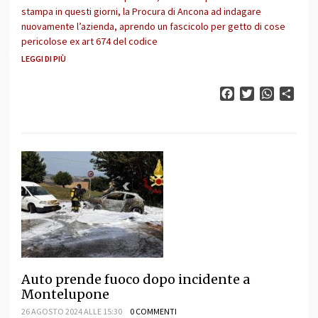
stampa in questi giorni, la Procura di Ancona ad indagare
nuovamente l’azienda, aprendo un fascicolo per getto di cose
pericolose ex art 674 del codice
LEGGI DI PIÙ
Facebook
Twitter
WhatsAp
Cond
Auto prende fuoco dopo incidente a
Montelupone
26 AGOSTO 2024 ALLE 15:30
0 COMMENTI