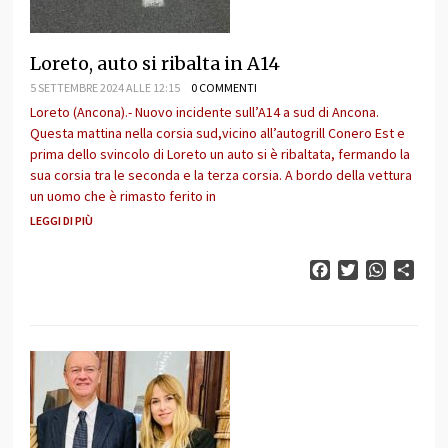
Loreto, auto si ribalta in A14
5 SETTEMBRE 2024 ALLE 12:15
0 COMMENTI
Loreto (Ancona).- Nuovo incidente sull’A14 a sud di Ancona.
Questa mattina nella corsia sud,vicino all’autogrill Conero Est e
prima dello svincolo di Loreto un auto si è ribaltata, fermando la
sua corsia tra le seconda e la terza corsia. A bordo della vettura
un uomo che è rimasto ferito in
LEGGI DI PIÙ
Facebook
Twitter
WhatsAp
Cond