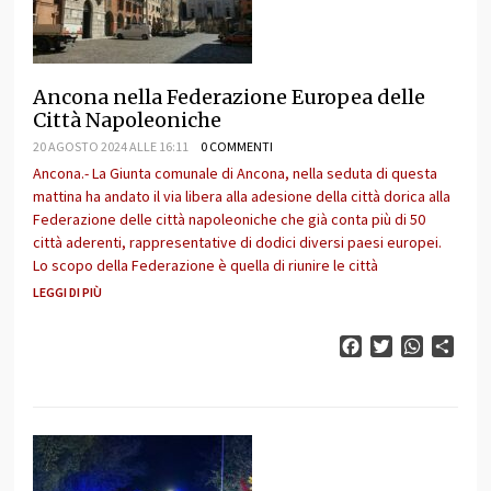
Ancona nella Federazione Europea delle
Città Napoleoniche
20 AGOSTO 2024 ALLE 16:11
0 COMMENTI
Ancona.- La Giunta comunale di Ancona, nella seduta di questa
mattina ha andato il via libera alla adesione della città dorica alla
Federazione delle città napoleoniche che già conta più di 50
città aderenti, rappresentative di dodici diversi paesi europei.
Lo scopo della Federazione è quella di riunire le città
LEGGI DI PIÙ
Facebook
Twitter
WhatsAp
Cond