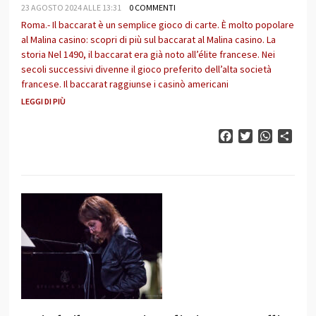
23 AGOSTO 2024 ALLE 13:31
0 COMMENTI
Roma.- Il baccarat è un semplice gioco di carte. È molto popolare
al Malina casino: scopri di più sul baccarat al Malina casino. La
storia Nel 1490, il baccarat era già noto all’élite francese. Nei
secoli successivi divenne il gioco preferito dell’alta società
francese. Il baccarat raggiunse i casinò americani
LEGGI DI PIÙ
Facebook
Twitter
WhatsAp
Cond