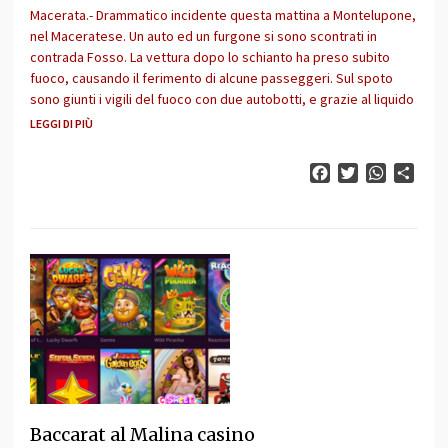
Macerata.- Drammatico incidente questa mattina a Montelupone,
nel Maceratese. Un auto ed un furgone si sono scontrati in
contrada Fosso. La vettura dopo lo schianto ha preso subito
fuoco, causando il ferimento di alcune passeggeri. Sul spoto
sono giunti i vigili del fuoco con due autobotti, e grazie al liquido
LEGGI DI PIÙ
Facebook
Twitter
WhatsAp
Cond
Baccarat al Malina casino