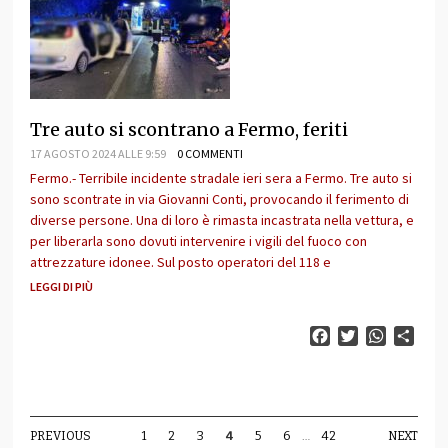
Tre auto si scontrano a Fermo, feriti
17 AGOSTO 2024 ALLE 9:59
0 COMMENTI
Fermo.- Terribile incidente stradale ieri sera a Fermo. Tre auto si
sono scontrate in via Giovanni Conti, provocando il ferimento di
diverse persone. Una di loro è rimasta incastrata nella vettura, e
per liberarla sono dovuti intervenire i vigili del fuoco con
attrezzature idonee. Sul posto operatori del 118 e
LEGGI DI PIÙ
Facebook
Twitter
WhatsAp
Cond
PREVIOUS
1
2
3
4
5
6
…
42
NEXT