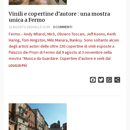
Vinili e copertine d’autore : una mostra
unica a Fermo
22 AGOSTO 2024 ALLE 12:09
0 COMMENTI
Fermo.– Andy Wharol, Mirò, Oliviero Toscani, Jeff Koons, Keith
Haring, Tom Hingston, Milo Manara, Banksy. Sono soltanto alcuni
degli artisti autori delle oltre 230 copertine di vinili esposte a
Palazzo dei Priori di Fermo dal 9 agosto al 3 novembre nella
mostra “Musica da Guardare. Copertine d’autore e vinili dal
LEGGI DI PIÙ
Facebook
Twitter
WhatsAp
Cond