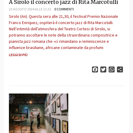
A Sirolo il concerto jazz di Rita Marcotulli
23 AGOSTO 2024 ALLE 11:23
0 COMMENTI
Sirolo (An). Questa sera alle 21,30, il festival Premio Nazionale
Franco Enriquez, ospiterà il concerto jazz di Rita Marcotulli.
Nell’intimità dell’atmosfera del Teatro Cortesi di Sirolo, si
potranno ascoltare le note della straordinaria compositrice e
pianista jazz romana che «ci rimandano a reminiscenze e
influenze brasiliane, africane contaminate da profumi
LEGGI DI PIÙ
Facebook
Twitter
WhatsAp
Cond