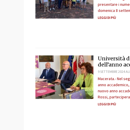
presentare i numer
domenica 8 sette
LEGGI DI PIÙ
Università d
dell’anno a
9 SETTEMBRE 2024 AL
Macerata.- Nel seg
anno accademico, il
nuovo anno accadem
Rossi, partecipera
LEGGI DI PIÙ