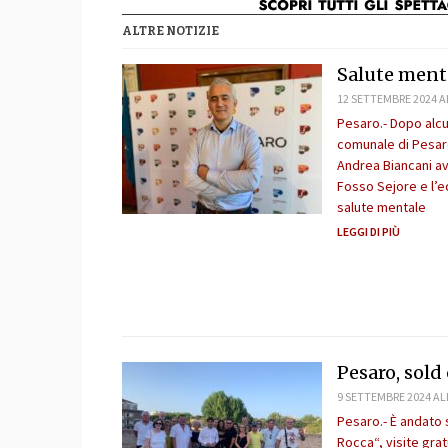
ALTRE NOTIZIE
Salute menta
12 SETTEMBRE 2024 A
Pesaro.- Dopo alcu
comunale di Pesaro
Andrea Biancani ave
Fosso Sejore e l’ed
salute mentale
LEGGI DI PIÙ
Pesaro, sold
9 SETTEMBRE 2024 AL
Pesaro.- È andato 
Rocca“, visite gr