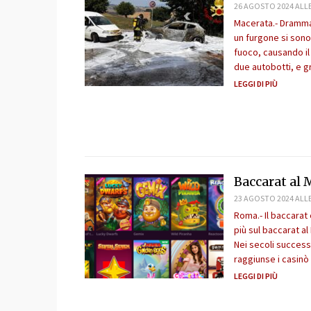
26 AGOSTO 2024 ALLE
Macerata.- Dramma
un furgone si sono
fuoco, causando il 
due autobotti, e gr
LEGGI DI PIÙ
Baccarat al 
23 AGOSTO 2024 ALLE
Roma.- Il baccarat 
più sul baccarat al 
Nei secoli successi
raggiunse i casinò
LEGGI DI PIÙ