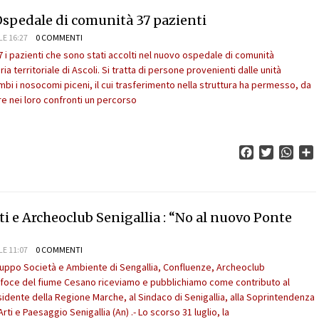
’Ospedale di comunità 37 pazienti
LE 16:27
0 COMMENTI
7 i pazienti che sono stati accolti nel nuovo ospedale di comunità
ria territoriale di Ascoli. Si tratta di persone provenienti dalle unità
mbi i nosocomi piceni, il cui trasferimento nella struttura ha permesso, da
re nei loro confronti un percorso
Facebook
Twitter
What
C
i e Archeoclub Senigallia : “No al nuovo Ponte
LE 11:07
0 COMMENTI
Gruppo Società e Ambiente di Sengallia, Confluenze, Archeoclub
la foce del fiume Cesano riceviamo e pubblichiamo come contributo al
esidente della Regione Marche, al Sindaco di Senigallia, alla Soprintendenza
rti e Paesaggio Senigallia (An) .- Lo scorso 31 luglio, la