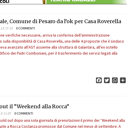
le, Comune di Pesaro da l’ok per Casa Roverella
LLE 17:10
0 COMMENTI
ne verifiche necessarie, arriva la conferma dell’amministrazione
 sulla disponibilità di Casa Roverella, una delle 4 proposte che il sindaco
va avanzato all’AST assieme alla struttura di Galantara, all’ex ostello
ificio dei Padri Comboniani, per il trasferimento dei servizi legati alla
Facebook
Twitter
What
C
 out il “Weekend alla Rocca”
LE 11:07
0 COMMENTI
sold out dopo una sola giornata di prenotazioni il primo dei “Weekend alla
atuite a Rocca Costanza promosse dal Comune nel mese di settembre. A