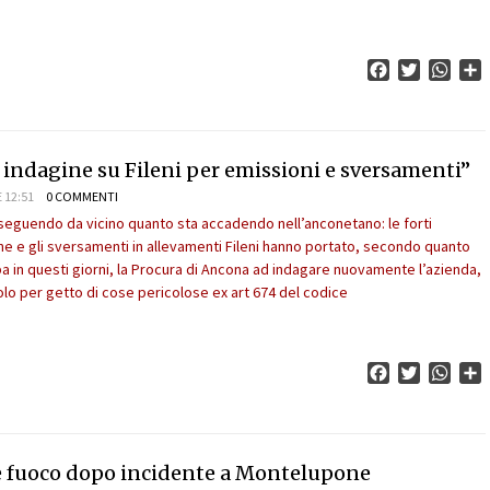
Facebook
Twitter
What
C
 indagine su Fileni per emissioni e sversamenti”
 12:51
0 COMMENTI
seguendo da vicino quanto sta accadendo nell’anconetano: le forti
e e gli sversamenti in allevamenti Fileni hanno portato, secondo quanto
pa in questi giorni, la Procura di Ancona ad indagare nuovamente l’azienda,
lo per getto di cose pericolose ex art 674 del codice
Facebook
Twitter
What
C
 fuoco dopo incidente a Montelupone