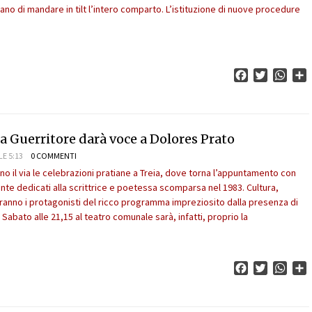
ano di mandare in tilt l’intero comparto. L’istituzione di nuove procedure
Facebook
Twitter
What
C
a Guerritore darà voce a Dolores Prato
E 5:13
0 COMMENTI
no il via le celebrazioni pratiane a Treia, dove torna l’appuntamento con
ente dedicati alla scrittrice e poetessa scomparsa nel 1983. Cultura,
aranno i protagonisti del ricco programma impreziosito dalla presenza di
Sabato alle 21,15 al teatro comunale sarà, infatti, proprio la
Facebook
Twitter
What
C