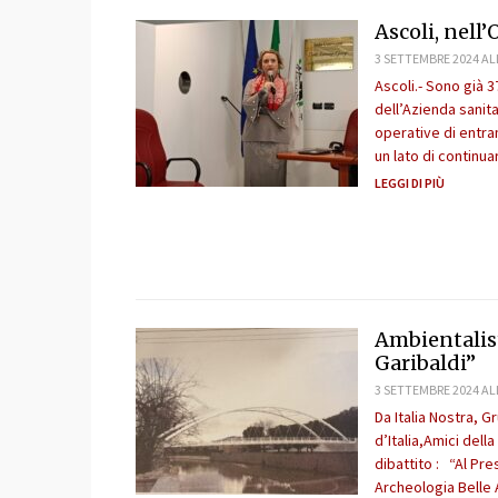
Ascoli, nell
3 SETTEMBRE 2024 AL
Ascoli.- Sono già 3
dell’Azienda sanita
operative di entra
un lato di continua
LEGGI DI PIÙ
Ambientalist
Garibaldi”
3 SETTEMBRE 2024 AL
Da Italia Nostra, 
d’Italia,Amici del
dibattito : “Al Pr
Archeologia Belle A