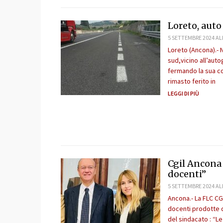
Loreto, auto 
5 SETTEMBRE 2024 AL
Loreto (Ancona).- 
sud,vicino all’auto
fermando la sua co
rimasto ferito in
LEGGI DI PIÙ
Cgil Ancona 
docenti”
5 SETTEMBRE 2024 AL
Ancona.- La FLC CG
docenti prodotte d
del sindacato : “L