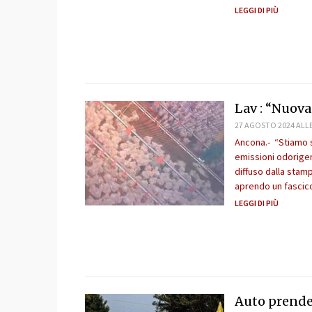
LEGGI DI PIÙ
Lav : “Nuova
27 AGOSTO 2024 ALLE
Ancona.- “Stiamo 
emissioni odorigen
diffuso dalla stam
aprendo un fascico
LEGGI DI PIÙ
Auto prende