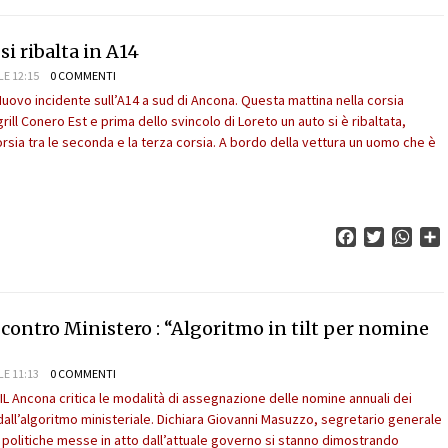
si ribalta in A14
LE 12:15
0 COMMENTI
Nuovo incidente sull’A14 a sud di Ancona. Questa mattina nella corsia
grill Conero Est e prima dello svincolo di Loreto un auto si è ribaltata,
rsia tra le seconda e la terza corsia. A bordo della vettura un uomo che è
Facebook
Twitter
What
C
contro Ministero : “Algoritmo in tilt per nomine
LE 11:13
0 COMMENTI
IL Ancona critica le modalità di assegnazione delle nomine annuali dei
all’algoritmo ministeriale. Dichiara Giovanni Masuzzo, segretario generale
e politiche messe in atto dall’attuale governo si stanno dimostrando