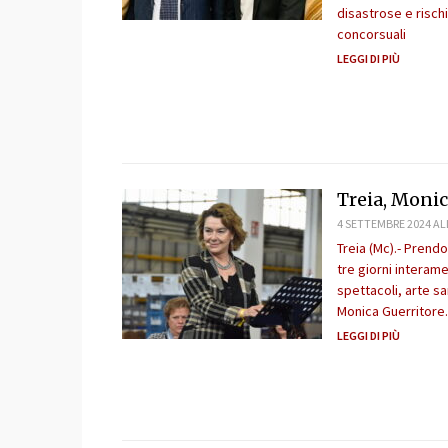
disastrose e rischi
concorsuali
LEGGI DI PIÙ
Treia, Monic
4 SETTEMBRE 2024 ALL
Treia (Mc).- Prendo
tre giorni interam
spettacoli, arte s
Monica Guerritore. 
LEGGI DI PIÙ