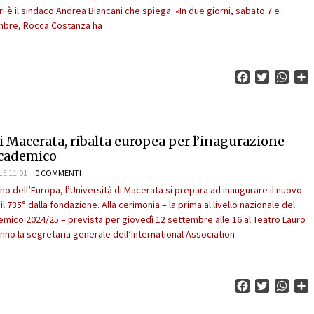
i è il sindaco Andrea Biancani che spiega: «In due giorni, sabato 7 e
mbre, Rocca Costanza ha
Facebook
Twitter
What
C
i Macerata, ribalta europea per l’inagurazione
ccademico
LE 11:01
0 COMMENTI
no dell’Europa, l’Università di Macerata si prepara ad inaugurare il nuovo
 735° dalla fondazione. Alla cerimonia – la prima al livello nazionale del
ico 2024/25 – prevista per giovedì 12 settembre alle 16 al Teatro Lauro
nno la segretaria generale dell’International Association
Facebook
Twitter
What
C