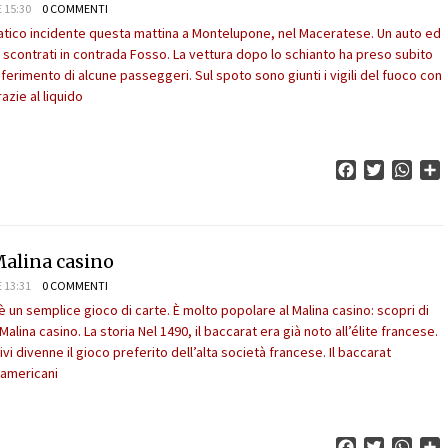
 15:30
0 COMMENTI
tico incidente questa mattina a Montelupone, nel Maceratese. Un auto ed
 scontrati in contrada Fosso. La vettura dopo lo schianto ha preso subito
ferimento di alcune passeggeri. Sul spoto sono giunti i vigili del fuoco con
azie al liquido
Facebook
Twitter
What
C
Malina casino
 13:31
0 COMMENTI
è un semplice gioco di carte. È molto popolare al Malina casino: scopri di
Malina casino. La storia Nel 1490, il baccarat era già noto all’élite francese.
vi divenne il gioco preferito dell’alta società francese. Il baccarat
 americani
Facebook
Twitter
What
C