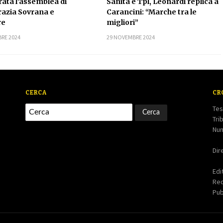
ata l’assemblea di
Sanità e Tpl, Leonardi replica a
azia Sovrana e
Carancini: “Marche tra le
re
migliori”
RE 2024
29 NOVEMBRE 2024
CERCA
CR
Tes
Tri
Num
Dir
Edi
Re
Pub