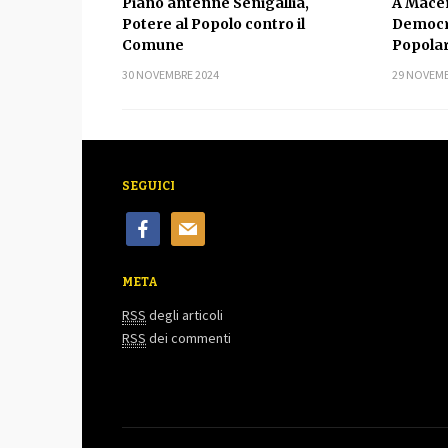
Piano antenne Senigallia,
A Macer
Potere al Popolo contro il
Democr
Comune
Popola
30 NOVEMBRE 2024
29 NOVEMB
SEGUICI
facebook
mail
META
RSS
degli articoli
RSS
dei commenti