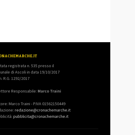
ONACHEMARCHE.IT
tata registrata n. 535 presso il
bunale di Ascoli in data 19/10/2017
. R.G. 1292/2017
ettore Responsabile:
Marco Traini
tore: Marco Traini - P.IVA 01562150449
dazione:
redazione@cronachemarche.it
blicità:
pubblicita@cronachemarche.it