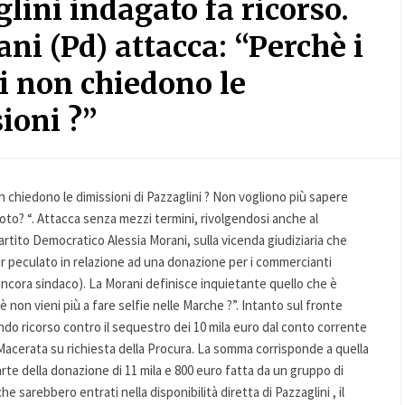
lini indagato fa ricorso.
ni (Pd) attacca: “Perchè i
ni non chiedono le
ioni ?”
n chiedono le dimissioni di Pazzaglini ? Non vogliono più sapere
moto? “. Attacca senza mezzi termini, rivolgendosi anche al
rtito Democratico Alessia Morani, sulla vicenda giudiziaria che
er peculato in relazione ad una donazione per i commercianti
 ancora sindaco). La Morani definisce inquietante quello che è
è non vieni più a fare selfie nelle Marche ?”. Intanto sul fronte
rando ricorso contro il sequestro dei 10 mila euro dal conto corrente
 Macerata su richiesta della Procura. La somma corrisponde a quella
rte della donazione di 11 mila e 800 euro fatta da un gruppo di
e sarebbero entrati nella disponibilità diretta di Pazzaglini , il