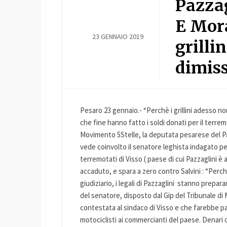
Pazzag
E Mora
23 GENNAIO 2019
grilli
dimiss
Pesaro 23 gennaio.- “Perchè i grillini adesso no
che fine hanno fatto i soldi donati per il terre
Movimento 5Stelle, la deputata pesarese del Pa
vede coinvolto il senatore leghista indagato p
terremotati di Visso ( paese di cui Pazzaglini è
accaduto, e spara a zero contro Salvini : “Perch
giudiziario, i legali di Pazzaglini stanno prepa
del senatore, disposto dal Gip del Tribunale di
contestata al sindaco di Visso e che farebbe pa
motociclisti ai commercianti del paese. Denari ch