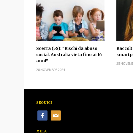
Scerra (5S): “Rischi da abuso
Raccolt
social. Australia vieta fino ai 16
smartph
anni”
25 NOVEMB
28 NOVEMBRE 2024
SEGUICI
facebook
mail
META