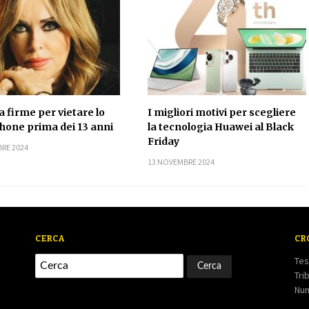
a firme per vietare lo
I migliori motivi per scegliere
one prima dei 13 anni
la tecnologia Huawei al Black
Friday
RE 2024
13 NOVEMBRE 2024
CERCA
CR
Tes
Tri
Num