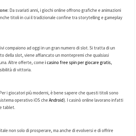
ione:
Da svariati anni, i giochi online offrono grafiche e animazioni
anche titoli in cui il tradizionale confine tra storytelling e gameplay
ivi compaiono ad oggi in un gran numero di slot. Si tratta di un
o della slot, viene affiancato un montepremi che qualsiasi
tuna. Altre offerte, come
i casino free spin per giocare gratis
,
bilità di vittoria.
Per i giocatori più moderni, è bene sapere che questi titoli sono
 sistema operativo iOS che
Android
). I casinò online lavorano infatti
 tablet.
ale non solo di prosperare, ma anche di evolversi e di offrire