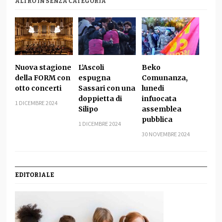
ALTRO IN SENZA CATEGORIA
Nuova stagione
L’Ascoli
Beko
della FORM con
espugna
Comunanza,
otto concerti
Sassari con una
lunedi
doppietta di
infuocata
1 DICEMBRE 2024
Silipo
assemblea
pubblica
1 DICEMBRE 2024
30 NOVEMBRE 2024
EDITORIALE