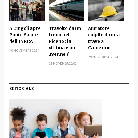
A Cingoli apre
Travolto da un
Muratore
Punto Salute
treno nel
colpito da una
dell’INRCA
Piceno : la
trave a
vittima è un
Camerino
30 NOVEMBRE 2024
28enne ?
29 NOVEMBRE 2024
29 NOVEMBRE 2024
EDITORIALE