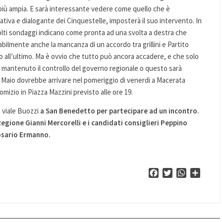
 più ampia. E sarà interessante vedere come quello che è
ativa e dialogante dei Cinquestelle, imposterà il suo intervento. In
lti sondaggi indicano come pronta ad una svolta a destra che
abilmente anche la mancanza di un accordo tra grillini e Partito
 all’ultimo. Ma è ovvio che tutto può ancora accadere, e che solo
rà mantenuto il controllo del governo regionale o questo sarà
 Maio dovrebbe arrivare nel pomeriggio di venerdi a Macerata
izio in Piazza Mazzini previsto alle ore 19.
in viale Buozzi
a San Benedetto per partecipare ad un incontro.
Regione Gianni Mercorelli e i candidati consiglieri Peppino
Rosario Ermanno.
Facebook
Twitter
WhatsApp
Condiv