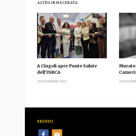
ALTRO IN MACERATA
A Cingoli apre Punto Salute
Murator
dell’INRCA
Cameri
30 NOVEMBRE 2024
29 NOVEMB
SEGUICI
facebook
mail