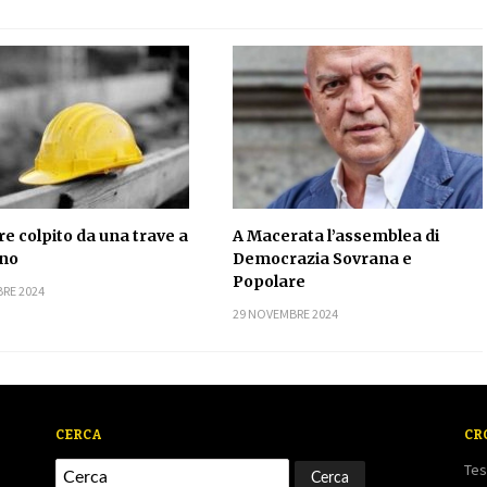
e colpito da una trave a
A Macerata l’assemblea di
no
Democrazia Sovrana e
Popolare
RE 2024
29 NOVEMBRE 2024
CERCA
CR
Tes