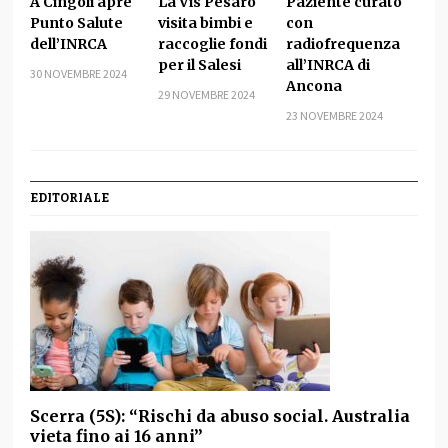
A Cingoli apre
La Vis Pesaro
Paziente curato
Punto Salute
visita bimbi e
con
dell’INRCA
raccoglie fondi
radiofrequenza
per il Salesi
all’INRCA di
30 NOVEMBRE 2024
Ancona
29 NOVEMBRE 2024
23 NOVEMBRE 2024
EDITORIALE
Scerra (5S): “Rischi da abuso social. Australia
vieta fino ai 16 anni”