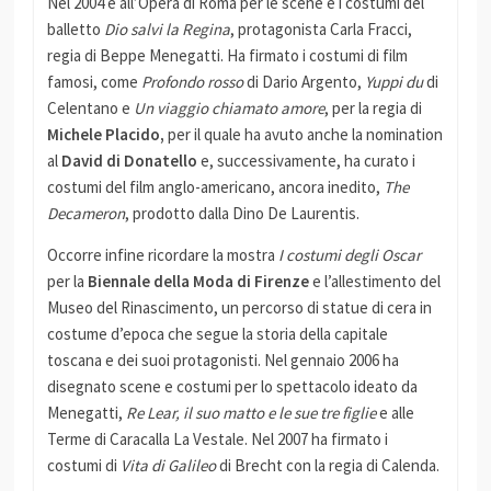
Nel 2004 è all’Opera di Roma per le scene e i costumi del
balletto
Dio salvi la Regina
, protagonista Carla Fracci,
regia di Beppe Menegatti. Ha firmato i costumi di film
famosi, come
Profondo rosso
di Dario Argento,
Yuppi du
di
Celentano e
Un viaggio chiamato amore
, per la regia di
Michele Placido,
per il quale ha avuto anche la nomination
al
David di Donatello
e, successivamente, ha curato i
costumi del film anglo-americano, ancora inedito,
The
Decameron
, prodotto dalla Dino De Laurentis.
Occorre infine ricordare la mostra
I costumi degli Oscar
per la
Biennale della Moda di Firenze
e l’allestimento del
Museo del Rinascimento, un percorso di statue di cera in
costume d’epoca che segue la storia della capitale
toscana e dei suoi protagonisti. Nel gennaio 2006 ha
disegnato scene e costumi per lo spettacolo ideato da
Menegatti,
Re Lear, il suo matto e le sue tre figlie
e alle
Terme di Caracalla La Vestale. Nel 2007 ha firmato i
costumi di
Vita di Galileo
di Brecht con la regia di Calenda.