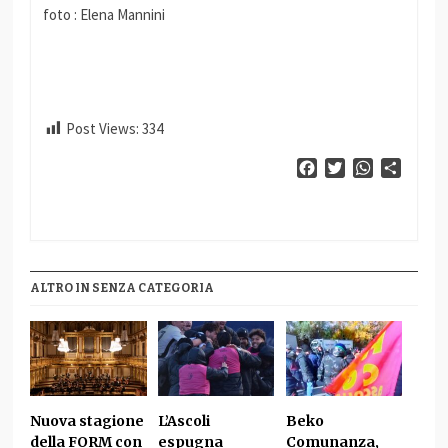
foto : Elena Mannini
Post Views:
334
Facebook
Twitter
WhatsApp
Condiv
ALTRO IN SENZA CATEGORIA
Nuova stagione
L’Ascoli
Beko
della FORM con
espugna
Comunanza,