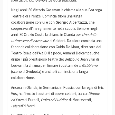
spettacoli:
Coriolano
e
Le Notti Bianche
).
Negli anni ’80 Vittorio Gassman la chiama alla sua Bottega
Teatrale di Firenze. Comincia allora una lunga
collaborazione con lui e con
Giorgio Albertazzi
, che
cooperava all’insegnamento nella scuola. Sempre negli
anni ’80 Orazio Costa la chiama in Olanda per
Una delle
ultime sere di carnevale
di Goldoni. Da allora comincia una
feconda collaborazione con Guido De Moor, direttore del
Teatro Reale dell’Aja.Di lì a poco, Armand Delcampe, che
dirige il più prestigioso teatro del Belgio, lo Jean Vilar di
Louvain, la chiama per firmare i costumi de
Il Gabbiano
(scene di Svoboda) e anche lì comincia una lunga
collaborazione.
Ancora in Olanda, in Germania, in Russia, con la regia di Eric
Vos, ha firmato i costumi di opere celebri, tra cui
Didone
ed Enea
di Purcell,
Orfeo ed Euridice
di Monteverdi,
Falstaff
di Verdi.