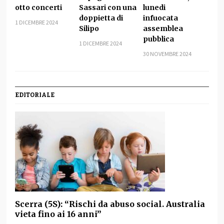
otto concerti
Sassari con una
lunedi
doppietta di
infuocata
1 DICEMBRE 2024
Silipo
assemblea
pubblica
1 DICEMBRE 2024
30 NOVEMBRE 2024
EDITORIALE
Scerra (5S): “Rischi da abuso social. Australia
vieta fino ai 16 anni”