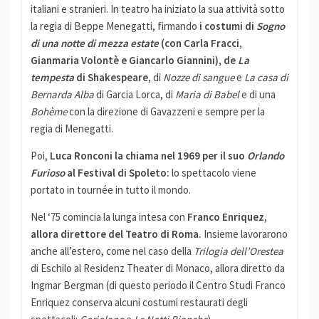
italiani e stranieri. In teatro ha iniziato la sua attività sotto
la regia di Beppe Menegatti, firmando
i costumi di
Sogno
di una notte di mezza estate
(con Carla Fracci,
Gianmaria Volontè e Giancarlo Giannini), de
La
tempesta
di Shakespeare,
di
Nozze di sangue
e
La casa di
Bernarda Alba
di Garcia Lorca, di
Maria di Babel
e di una
Bohème
con la direzione di Gavazzeni e sempre per la
regia di Menegatti.
Poi,
Luca Ronconi la chiama nel 1969 per il suo
Orlando
Furioso
al Festival di Spoleto:
lo spettacolo viene
portato in tournée in tutto il mondo.
Nel ‘75 comincia la lunga intesa con
Franco Enriquez,
allora direttore del Teatro di Roma.
Insieme lavorarono
anche all’estero, come nel caso della
Trilogia dell’Orestea
di Eschilo al Residenz Theater di Monaco, allora diretto da
Ingmar Bergman (di questo periodo il Centro Studi Franco
Enriquez conserva alcuni costumi restaurati degli