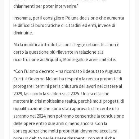
chiarimenti per poter intervenire.”
Insomma, per il consigliere Pd una decisione che aumenta
le difficoltà burocratiche di cittadini ed enti, invece di
diminuirle.
Ma la modifica introdotta con la legge urbanistica non è
certo la questione più rilevante in relazione alla
ricostruzione ad Arquata, Montegallo e aree limitrofe.
“Con l’ultimo decreto – ha ricordato il deputato Augusto
Curti- il Governo Meloni ha respinto la nostra proposta di
prorogare i termini per la chiusura dei lavori nel cratere al
2029, lasciando la scadenza al 2025. Una scelta che
metterà in crisi moltissime realtà, perchè molti progetti di
riqualificazione che sono stati approvati di recente o lo
saranno nel 2024, non potranno consentire la conclusione
delle opere entro due anni o meno ancora. Con la
conseguenza che molti proprietari dovranno accollarsi
pure un debito per le spese rimanenti, con mutui che