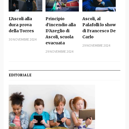
L’Ascoli alla
Principio
Ascoli, al
dura prova
d’incendio alla
Palafolli lo show
della Torres
D’Azeglio di
di Francesco De
Ascoli, scuola
Carlo
30 NOVEMBRE 2024
evacuata
29 NOVEMBRE 2024
29 NOVEMBRE 2024
EDITORIALE