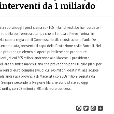
interventi da 1 miliardo
la sopralluoghi post sisma su- 105 mila richiesti.Lo ha ricordato il
rso della conferenza stampa che si tenuta a Pieve Torina , in
ella cabina regia con il Commissario alla ricostruzione Paola De
a terremotata, presente il capo della Protezione civile Borrelli. Nel
che prevede un elenco di opere pubbliche con procedure
ioni , di cui 605 milioni andranno alle Marche. Il presidente
 nell area sismica marchigiana che prevedono per il futuro piani per
ilioni di euro complessivi, di cui 345 milioni destinati alle scuole
di andrà alla provincia di Macerata con 608 milioni seguita da
- . Sempre secondo la Regione Marche sono state ad oggi
 unita, con 28 milioni e 791 mila euro concessi.
Facebook
Twitter
WhatsApp
Condiv