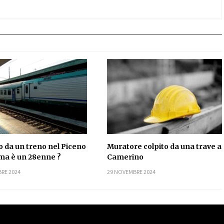
o da un treno nel Piceno
Muratore colpito da una trave a
tima è un 28enne ?
Camerino
RE 2024
29 NOVEMBRE 2024