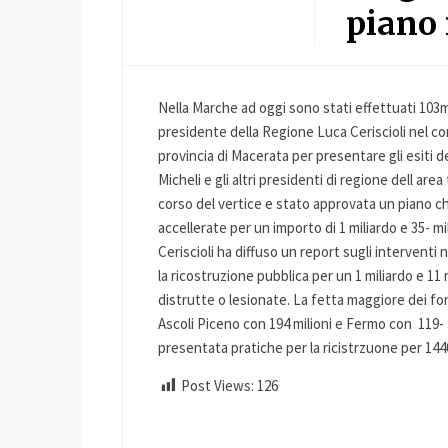
piano 
Nella Marche ad oggi sono stati effettuati 103mi
presidente della Regione Luca Ceriscioli nel co
provincia di Macerata per presentare gli esiti d
Micheli e gli altri presidenti di regione dell are
corso del vertice e stato approvata un piano 
accellerate per un importo di 1 miliardo e 35- mil
Ceriscioli ha diffuso un report sugli interventi
la ricostruzione pubblica per un 1 miliardo e 11 m
distrutte o lesionate. La fetta maggiore dei fon
Ascoli Piceno con 194 milioni e Fermo con 119
presentata pratiche per la ricistrzuone per 1440
Post Views:
126