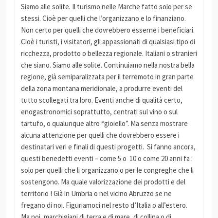
Siamo alle solite. Il turismo nelle Marche fatto solo per se
stessi. Cioè per quelli che l’organizzano e lo finanziano.
Non certo per quelli che dovrebbero esserne i beneficiari.
Cioè i turisti, i visitatori, gli appassionati di qualsiasi tipo di
ricchezza, prodotto o bellezza regionale. Italiani o stranieri
che siano. Siamo alle solite. Continuiamo nella nostra bella
regione, già semiparalizzata per il terremoto in gran parte
della zona montana meridionale, a produrre eventi del
tutto scollegati tra loro. Eventi anche di qualità certo,
enogastronomici soprattutto, centrati sul vino o sul
tartufo, o qualunque altro “gioiello”. Ma senza mostrare
alcuna attenzione per quelli che dovrebbero essere i
destinatari veri e finali di questi progetti. Si fanno ancora,
questi benedetti eventi – come 5 o 10 o come 20 anni fa :
solo per quelli che li organizzano o per le congreghe che li
sostengono. Ma quale valorizzazione dei prodotti e del
territorio ! Già in Umbria o nel vicino Abruzzo se ne
fregano di noi. Figuriamoci nel resto d’Italia o all’estero.
Ma noi, marchigiani di terra e di mare, di collina o di