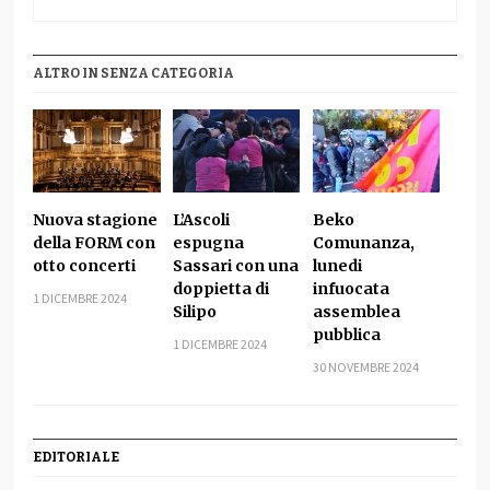
ALTRO IN SENZA CATEGORIA
Nuova stagione
L’Ascoli
Beko
della FORM con
espugna
Comunanza,
otto concerti
Sassari con una
lunedi
doppietta di
infuocata
1 DICEMBRE 2024
Silipo
assemblea
pubblica
1 DICEMBRE 2024
30 NOVEMBRE 2024
EDITORIALE