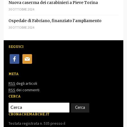
Nuova caserma dei carabinieri a Pieve Torina
30 OTTOBRE 2024
Ospedale di Fabriano, finanziato l’ampliamento
30 OTTOBRE 2024
SEGUICI
facebook
mail
META
RSS
degli articoli
RSS
dei commenti
CERCA
CRONACHEMARCHE.IT
Testata registrata n. 535 presso il