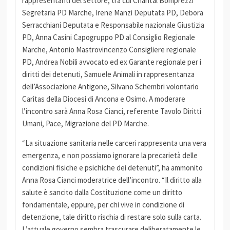
rappresentanti del settore, tra cui Chantal Bomprezzi
Segretaria PD Marche, Irene Manzi Deputata PD, Debora
Serracchiani Deputata e Responsabile nazionale Giustizia
PD, Anna Casini Capogruppo PD al Consiglio Regionale
Marche, Antonio Mastrovincenzo Consigliere regionale
PD, Andrea Nobili avvocato ed ex Garante regionale per i
diritti dei detenuti, Samuele Animali in rappresentanza
dell’Associazione Antigone, Silvano Schembri volontario
Caritas della Diocesi di Ancona e Osimo. A moderare
l’incontro sarà Anna Rosa Cianci, referente Tavolo Diritti
Umani, Pace, Migrazione del PD Marche.
“La situazione sanitaria nelle carceri rappresenta una vera
emergenza, e non possiamo ignorare la precarietà delle
condizioni fisiche e psichiche dei detenuti”, ha ammonito
Anna Rosa Cianci moderatrice dell’incontro. “Il diritto alla
salute è sancito dalla Costituzione come un diritto
fondamentale, eppure, per chi vive in condizione di
detenzione, tale diritto rischia di restare solo sulla carta.
L’attuale governo sembra trascurare deliberatamente le