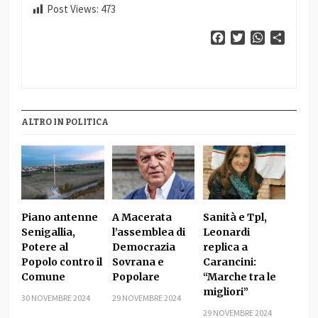
Post Views:
473
Facebook
Twitter
WhatsApp
Condiv
ALTRO IN POLITICA
Piano antenne
A Macerata
Sanità e Tpl,
Senigallia,
l’assemblea di
Leonardi
Potere al
Democrazia
replica a
Popolo contro il
Sovrana e
Carancini:
Comune
Popolare
“Marche tra le
migliori”
30 NOVEMBRE 2024
29 NOVEMBRE 2024
29 NOVEMBRE 2024