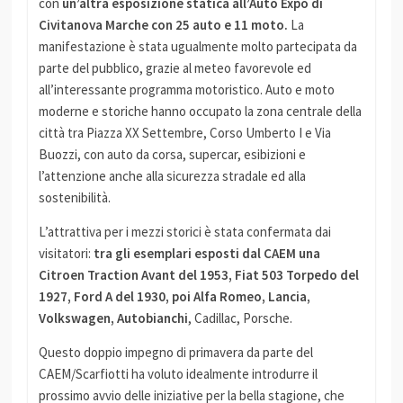
con
un’altra esposizione statica all’Auto Expo di
Civitanova Marche con 25 auto e 11 moto.
La
manifestazione è stata ugualmente molto partecipata da
parte del pubblico, grazie al meteo favorevole ed
all’interessante programma motoristico. Auto e moto
moderne e storiche hanno occupato la zona centrale della
città tra Piazza XX Settembre, Corso Umberto I e Via
Buozzi, con auto da corsa, supercar, esibizioni e
l’attenzione anche alla sicurezza stradale ed alla
sostenibilità.
L’attrattiva per i mezzi storici è stata confermata dai
visitatori:
tra gli esemplari esposti dal CAEM una
Citroen Traction Avant del 1953, Fiat 503 Torpedo del
1927, Ford A del 1930, poi Alfa Romeo, Lancia,
Volkswagen, Autobianchi
, Cadillac, Porsche.
Questo doppio impegno di primavera da parte del
CAEM/Scarfiotti ha voluto idealmente introdurre il
prossimo avvio delle iniziative per la bella stagione, che