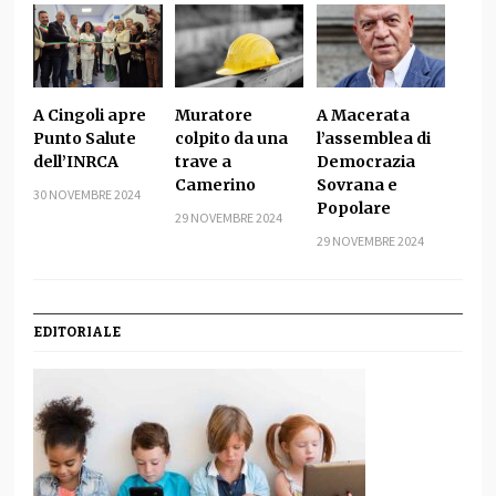
A Cingoli apre
Muratore
A Macerata
Punto Salute
colpito da una
l’assemblea di
dell’INRCA
trave a
Democrazia
Camerino
Sovrana e
30 NOVEMBRE 2024
Popolare
29 NOVEMBRE 2024
29 NOVEMBRE 2024
EDITORIALE