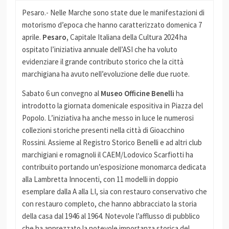
Pesaro.- Nelle Marche sono state due le manifestazioni di
motorismo d’epoca che hanno caratterizzato domenica 7
aprile.
Pesaro,
Capitale Italiana della Cultura 2024 ha
ospitato l’iniziativa annuale dell’ASI che ha voluto
evidenziare il grande contributo storico che la città
marchigiana ha avuto nell’evoluzione delle due ruote.
Sabato 6 un convegno al
Museo Officine Benelli
ha
introdotto la giornata domenicale espositiva in Piazza del
Popolo. L’iniziativa ha anche messo in luce le numerosi
collezioni storiche presenti nella città di Gioacchino
Rossini. Assieme al Registro Storico Benelli e ad altri club
marchigiani e romagnoli il CAEM/Lodovico Scarfiotti ha
contribuito portando un’esposizione monomarca dedicata
alla Lambretta Innocenti, con 11 modelli in doppio
esemplare dalla A alla LI, sia con restauro conservativo che
con restauro completo, che hanno abbracciato la storia
della casa dal 1946 al 1964. Notevole l’afflusso di pubblico
che ha apprezzato la notevole importanza storica del