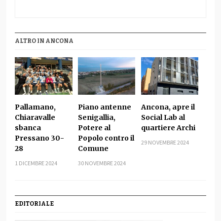
ALTRO IN ANCONA
Pallamano,
Piano antenne
Ancona, apre il
Chiaravalle
Senigallia,
Social Lab al
sbanca
Potere al
quartiere Archi
Pressano 30-
Popolo contro il
29 NOVEMBRE 2024
28
Comune
1 DICEMBRE 2024
30 NOVEMBRE 2024
EDITORIALE