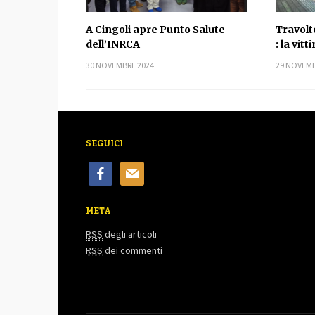
A Cingoli apre Punto Salute
Travolt
dell’INRCA
: la vit
30 NOVEMBRE 2024
29 NOVEMB
SEGUICI
facebook
mail
META
RSS
degli articoli
RSS
dei commenti