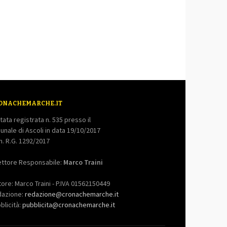
ONACHEMARCHE.IT
tata registrata n. 535 presso il
bunale di Ascoli in data 19/10/2017
. R.G. 1292/2017
ettore Responsabile:
Marco Traini
tore: Marco Traini - P.IVA 01562150449
dazione:
redazione@cronachemarche.it
blicità:
pubblicita@cronachemarche.it