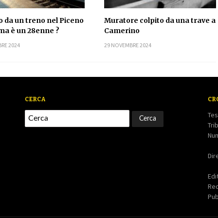
o da un treno nel Piceno
Muratore colpito da una trave a
tima è un 28enne ?
Camerino
RE 2024
29 NOVEMBRE 2024
CERCA
CR
Tes
Tri
Num
Dir
Edi
Re
Pub