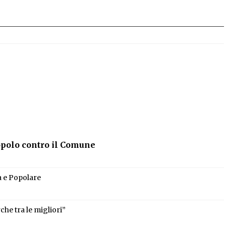
opolo contro il Comune
 e Popolare
che tra le migliori”