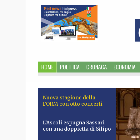
1
HOME
POLITICA
CRONACA
ECONOMIA
Nuova stagione della
FORM con otto concerti
L’Ascoli espugna Sassari
con una doppietta di Silipo