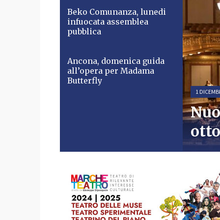
Beko Comunanza, lunedi
infuocata assemblea
pubblica
Ancona, domenica guida
all’opera per Madama
Butterfly
1 DICEMB
1 DICEMB
30 NOVEM
30 NOVEM
Nuo
L’A
Bek
Anc
otto
una 
inf
all