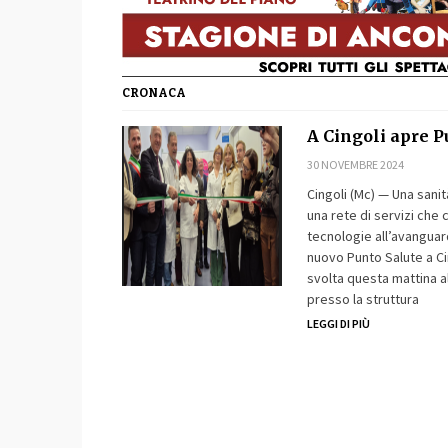
CRONACA
A Cingoli apre P
30 NOVEMBRE 2024
Cingoli (Mc) — Una sanità
una rete di servizi che c
tecnologie all’avanguard
nuovo Punto Salute a Cin
svolta questa mattina all
presso la struttura
LEGGI DI PIÙ