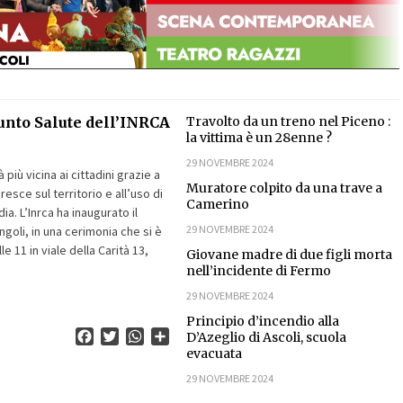
unto Salute dell’INRCA
Travolto da un treno nel Piceno :
la vittima è un 28enne ?
29 NOVEMBRE 2024
 più vicina ai cittadini grazie a
Muratore colpito da una trave a
resce sul territorio e all’uso di
Camerino
ia. L’Inrca ha inaugurato il
29 NOVEMBRE 2024
goli, in una cerimonia che si è
e 11 in viale della Carità 13,
Giovane madre di due figli morta
nell’incidente di Fermo
29 NOVEMBRE 2024
Principio d’incendio alla
Facebook
Twitter
WhatsApp
Condividi
D’Azeglio di Ascoli, scuola
evacuata
29 NOVEMBRE 2024