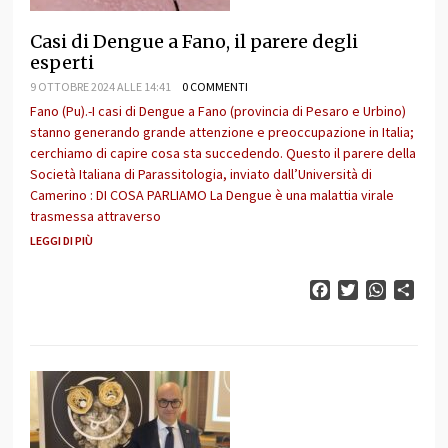
Casi di Dengue a Fano, il parere degli
esperti
9 OTTOBRE 2024 ALLE 14:41
0 COMMENTI
Fano (Pu).-I casi di Dengue a Fano (provincia di Pesaro e Urbino)
stanno generando grande attenzione e preoccupazione in Italia;
cerchiamo di capire cosa sta succedendo. Questo il parere della
Società Italiana di Parassitologia, inviato dall’Università di
Camerino : DI COSA PARLIAMO La Dengue è una malattia virale
trasmessa attraverso
LEGGI DI PIÙ
Facebook
Twitter
WhatsAp
Cond