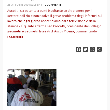
25 OTTOBRE 2024 ALLE 8:44
0 COMMENTI
Ascoli .- «La patente a punti è soltanto un altro onere per il
settore edilizio e non risolve il grave problema degli infortuni sul
lavoro che ogni giorno apprendiamo dalla televisione e dalla
stampa». È quanto afferma Leo Crocetti, presidente del Collegio
geometri e geometri laureati di Ascoli Piceno, commentando
LEGGI DI PIÙ
Facebook
Twitter
WhatsAp
Cond