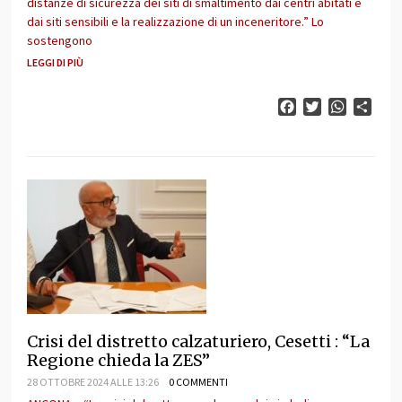
distanze di sicurezza dei siti di smaltimento dai centri abitati e
dai siti sensibili e la realizzazione di un inceneritore.” Lo
sostengono
LEGGI DI PIÙ
Facebook
Twitter
WhatsAp
Cond
Crisi del distretto calzaturiero, Cesetti : “La
Regione chieda la ZES”
28 OTTOBRE 2024 ALLE 13:26
0 COMMENTI