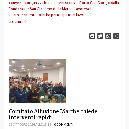
convegno organizzato nei giorni scorsi a Porto San Giorgio dalla
Fondazione San Giacomo della Marca, favorevole
all’arretramento. «Chi ha partecipato ai lavori
LEGGI DI PIÙ
Facebook
Twitter
WhatsAp
Cond
Comitato Alluvione Marche chiede
interventi rapidi
13 OTTOBRE 2024 ALLE 17:15
0 COMMENTI