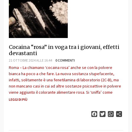
Cocaina “rosa” in voga tra i giovani, effetti
devastanti
21 OTTOBRE 2024 ALLE 16:44
0 COMMENTI
Roma – La chiamano ‘cocaina rosa’ anche se con la polvere
bianca ha poco a che fare. La nuova sostanza stupefacente,
infatti, solitamente è una fenetilamina di laboratorio (2C-B), ma
non mancano casi in cui ad altre sostanze psicoattive in polvere
viene aggiunto il colorante alimentare rosa. Si ‘sniffa’ come
LEGGI DI PIÙ
Facebook
Twitter
WhatsAp
Cond