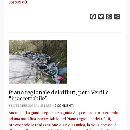
LEGGI DI PIÙ
Facebook
Twitter
WhatsAp
Cond
Piano regionale dei rifiuti, per i Verdi è
“inaccettabile”
31 OTTOBRE 2024 ALLE 10:57
0 COMMENTI
Ancona.- “La giunta regionale a guida Acquaroli sta procedendo
ad una modifica inaccettabile del Piano regionale dei rifiuti,
prevedendo la realizzazione di un ATO unica, la riduzione delle