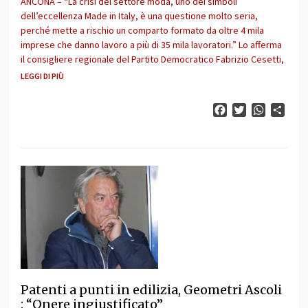
ANCONA – “La crisi del settore moda, uno dei simboli
dell’eccellenza Made in Italy, è una questione molto seria,
perché mette a rischio un comparto formato da oltre 4 mila
imprese che danno lavoro a più di 35 mila lavoratori.” Lo afferma
il consigliere regionale del Partito Democratico Fabrizio Cesetti,
LEGGI DI PIÙ
Facebook
Twitter
WhatsAp
Cond
Patenti a punti in edilizia, Geometri Ascoli
: “Onere ingiustificato”