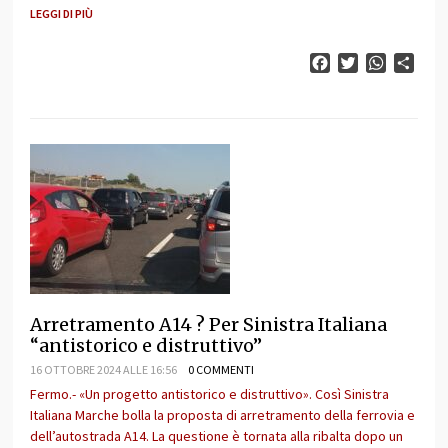
LEGGI DI PIÙ
Facebook
Twitter
WhatsAp
Cond
Arretramento A14 ? Per Sinistra Italiana
“antistorico e distruttivo”
16 OTTOBRE 2024 ALLE 16:56
0 COMMENTI
Fermo.- «Un progetto antistorico e distruttivo». Così Sinistra
Italiana Marche bolla la proposta di arretramento della ferrovia e
dell’autostrada A14. La questione è tornata alla ribalta dopo un