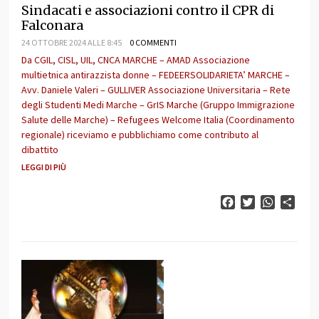
Sindacati e associazioni contro il CPR di
Falconara
24 OTTOBRE 2024 ALLE 8:45
0 COMMENTI
Da CGIL, CISL, UIL, CNCA MARCHE – AMAD Associazione
multietnica antirazzista donne – FEDEERSOLIDARIETA’ MARCHE –
Avv. Daniele Valeri – GULLIVER Associazione Universitaria – Rete
degli Studenti Medi Marche – GrIS Marche (Gruppo Immigrazione
Salute delle Marche) – Refugees Welcome Italia (Coordinamento
regionale) riceviamo e pubblichiamo come contributo al
dibattito
LEGGI DI PIÙ
Facebook
Twitter
WhatsAp
Cond