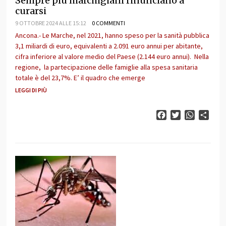
Sempre più marchigiani rinunciano a
curarsi
9 OTTOBRE 2024 ALLE 15:12
0 COMMENTI
Ancona.- Le Marche, nel 2021, hanno speso per la sanità pubblica
3,1 miliardi di euro, equivalenti a 2.091 euro annui per abitante,
cifra inferiore al valore medio del Paese (2.144 euro annui). Nella
regione, la partecipazione delle famiglie alla spesa sanitaria
totale è del 23,7%. E’ il quadro che emerge
LEGGI DI PIÙ
Facebook
Twitter
WhatsAp
Cond