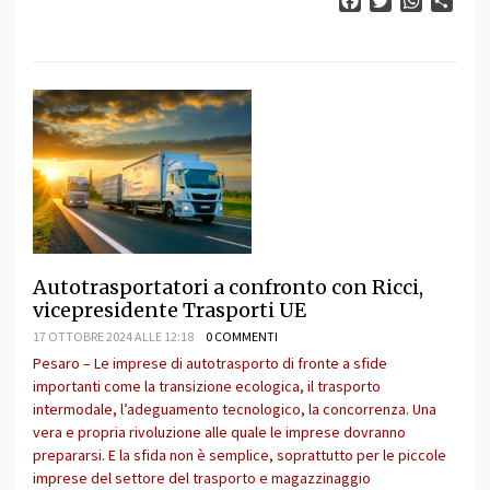
Facebook
Twitter
WhatsAp
Cond
Autotrasportatori a confronto con Ricci,
vicepresidente Trasporti UE
17 OTTOBRE 2024 ALLE 12:18
0 COMMENTI
Pesaro – Le imprese di autotrasporto di fronte a sfide
importanti come la transizione ecologica, il trasporto
intermodale, l’adeguamento tecnologico, la concorrenza. Una
vera e propria rivoluzione alle quale le imprese dovranno
prepararsi. E la sfida non è semplice, soprattutto per le piccole
imprese del settore del trasporto e magazzinaggio