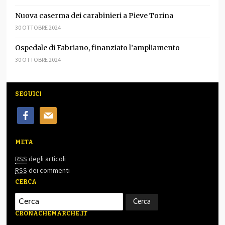
Nuova caserma dei carabinieri a Pieve Torina
30 OTTOBRE 2024
Ospedale di Fabriano, finanziato l’ampliamento
30 OTTOBRE 2024
SEGUICI
facebook
mail
META
RSS
degli articoli
RSS
dei commenti
CERCA
CRONACHEMARCHE.IT