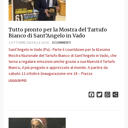
Tutto pronto per la Mostra del Tartufo
Bianco di Sant’Angelo in Vado
3 OTTOBRE 2024 ALLE 14:26
0 COMMENTI
Sant’Angelo in Vado (Pu).- Parte il countdown per la 61esima
Mostra Nazionale del Tartufo Bianco di Sant’Angelo in Vado, che
torna a regalare emozioni uniche grazie a sua Maestà il Tartufo
Bianco, il più pregiato e apprezzato al mondo. A partire da
sabato 12 ottobre (inaugurazione ore 18 – Piazza
LEGGI DI PIÙ
Facebook
Twitter
WhatsAp
Cond