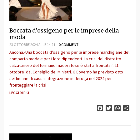
Boccata d’ossigeno per le imprese della
moda
23 OTTOBRE 2024 ALLE 14:21
0 COMMENTI
Ancona.-Una boccata d’ossigeno per le imprese marchigiane del
comparto moda e per i loro dipendenti. La crisi del distretto
calzaturiero del fermano maceratese è stat affrontata il 21
ottobre dal Consiglio dei Ministri. Il Governo ha previsto otto
settimane di cassa integrazione in deroga nel 2024 per
fronteggiare la crisi
LEGGI DI PIÙ
Facebook
Twitter
WhatsAp
Cond