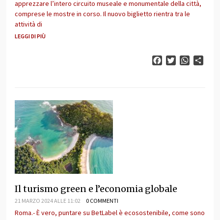
apprezzare l’intero circuito museale e monumentale della città,
comprese le mostre in corso. Il nuovo biglietto rientra tra le
attività di
LEGGI DI PIÙ
Facebook
Twitter
WhatsAp
Cond
Il turismo green e l’economia globale
21 MARZO 2024 ALLE 11:02
0 COMMENTI
Roma.- È vero, puntare su BetLabel è ecosostenibile, come sono