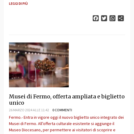
LEGGI DI PIÙ
Facebook
Twitter
WhatsAp
Cond
Musei di Fermo, offerta ampliata e biglietto
unico
26 MARZO 2024 ALLE 11:42
0 COMMENTI
Fermo.- Entra in vigore oggi il nuovo biglietto unico integrato dei
Musei di Fermo. All’offerta culturale esistente si aggiunge il
Museo Diocesano, per permettere ai visitatori di scoprire e