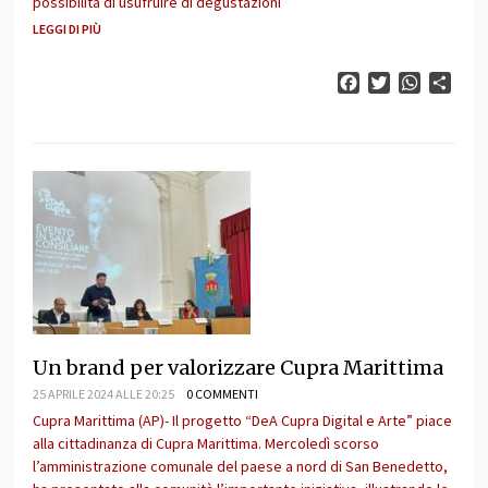
possibilità di usufruire di degustazioni
LEGGI DI PIÙ
Facebook
Twitter
WhatsAp
Cond
Un brand per valorizzare Cupra Marittima
25 APRILE 2024 ALLE 20:25
0 COMMENTI
Cupra Marittima (AP)- Il progetto “DeA Cupra Digital e Arte” piace
alla cittadinanza di Cupra Marittima. Mercoledì scorso
l’amministrazione comunale del paese a nord di San Benedetto,