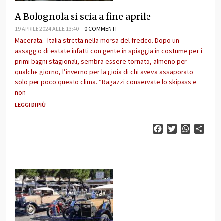
A Bolognola si scia a fine aprile
19 APRILE 2024 ALLE 13:40
0 COMMENTI
Macerata.- Italia stretta nella morsa del freddo. Dopo un
assaggio di estate infatti con gente in spiaggia in costume per i
primi bagni stagionali, sembra essere tornato, almeno per
qualche giorno, l’inverno per la gioia di chi aveva assaporato
solo per poco questo clima. “Ragazzi conservate lo skipass e
non
LEGGI DI PIÙ
Facebook
Twitter
WhatsAp
Cond