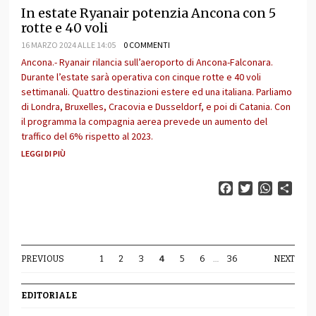
In estate Ryanair potenzia Ancona con 5
rotte e 40 voli
16 MARZO 2024 ALLE 14:05
0 COMMENTI
Ancona.- Ryanair rilancia sull’aeroporto di Ancona-Falconara.
Durante l’estate sarà operativa con cinque rotte e 40 voli
settimanali. Quattro destinazioni estere ed una italiana. Parliamo
di Londra, Bruxelles, Cracovia e Dusseldorf, e poi di Catania. Con
il programma la compagnia aerea prevede un aumento del
traffico del 6% rispetto al 2023.
LEGGI DI PIÙ
Facebook
Twitter
WhatsAp
Cond
PREVIOUS
1
2
3
4
5
6
…
36
NEXT
EDITORIALE