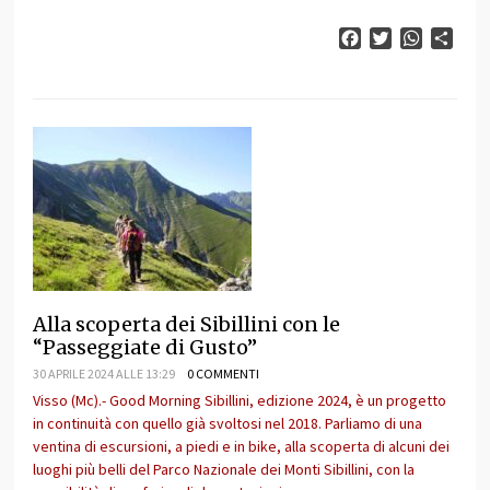
Facebook
Twitter
WhatsAp
Cond
Alla scoperta dei Sibillini con le
“Passeggiate di Gusto”
30 APRILE 2024 ALLE 13:29
0 COMMENTI
Visso (Mc).- Good Morning Sibillini, edizione 2024, è un progetto
in continuità con quello già svoltosi nel 2018. Parliamo di una
ventina di escursioni, a piedi e in bike, alla scoperta di alcuni dei
luoghi più belli del Parco Nazionale dei Monti Sibillini, con la