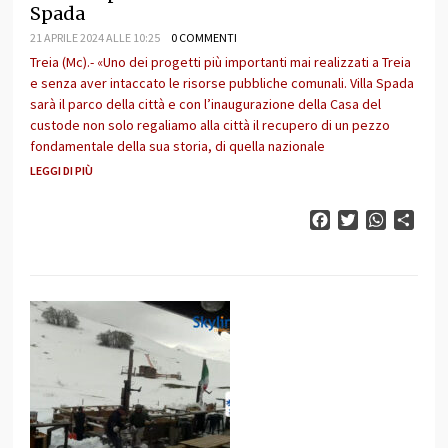
Spada
21 APRILE 2024 ALLE 10:25
0 COMMENTI
Treia (Mc).- «Uno dei progetti più importanti mai realizzati a Treia
e senza aver intaccato le risorse pubbliche comunali. Villa Spada
sarà il parco della città e con l’inaugurazione della Casa del
custode non solo regaliamo alla città il recupero di un pezzo
fondamentale della sua storia, di quella nazionale
LEGGI DI PIÙ
Facebook
Twitter
WhatsAp
Cond