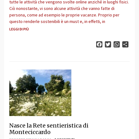
tutte le attività che vengono svolte online anziché in luoghi fisici.
Ciò nonostante, vi sono alcune attività che vanno fatte di
persona, come ad esempio le proprie vacanze. Proprio per
questo renderle sostenibili è un must e, in effetti, in
LEGGI DI PIÙ
Facebook
Twitter
WhatsAp
Cond
Nasce la Rete sentieristica di
Monteciccardo