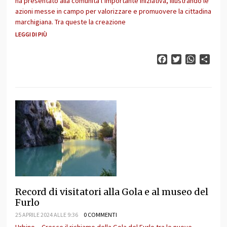
ha presentato alla comunità l’importante iniziativa, illustrando le
azioni messe in campo per valorizzare e promuovere la cittadina
marchigiana. Tra queste la creazione
LEGGI DI PIÙ
Facebook
Twitter
WhatsAp
Cond
Record di visitatori alla Gola e al museo del
Furlo
25 APRILE 2024 ALLE 9:36
0 COMMENTI
Urbino – Cresce il richiamo della Gola del Furlo tra le nuove