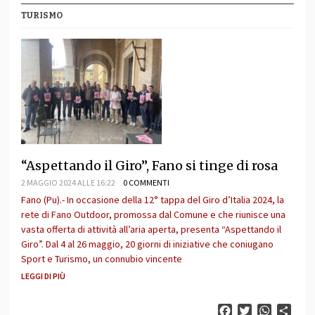
TURISMO
“Aspettando il Giro”, Fano si tinge di rosa
2 MAGGIO 2024 ALLE 16:22
0 COMMENTI
Fano (Pu).- In occasione della 12° tappa del Giro d’Italia 2024, la
rete di Fano Outdoor, promossa dal Comune e che riunisce una
vasta offerta di attività all’aria aperta, presenta “Aspettando il
Giro”. Dal 4 al 26 maggio, 20 giorni di iniziative che coniugano
Sport e Turismo, un connubio vincente
LEGGI DI PIÙ
Facebook
Twitter
WhatsAp
Cond