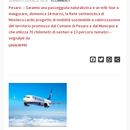
20 MARZO 2024 ALLE 10:24
0 COMMENTI
Pesaro. – Saranno una passeggiata naturalistica e un mtb tour a
inaugurare, domenica 24 marzo, la Rete sentieristica di
Monteciccardo progetto di mobilità sostenibile e valorizzazione
del territorio promosso dal Comune di Pesaro e dal Municipio e
che utilizza 70 chilometri di sentieri e 13 percorsi tematici –
segnalati da
LEGGI DI PIÙ
Facebook
Twitter
WhatsAp
Cond