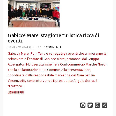
Gabicce Mare, stagione turistica ricca di
eventi
30 MARZO 2024 ALLE 6:17
0 COMMENTI
Gabicca Mare (Pu).- Tanti e variegati gli eventi che animeranno la
primavera e l’estate di Gabicce Mare, promossi dal Gruppo
Albergatori Multiservizi insieme a Confcommercio Marche Nord,
con la collaborazione del Comune. Alla presentazione,
coordinata dalla responsabile marketing del Gam Letizia
Vincenzetti, sono intervenuti il presidente Angelo Serra, il
direttore
LEGGI DI PIÙ
Facebook
Twitter
WhatsAp
Cond