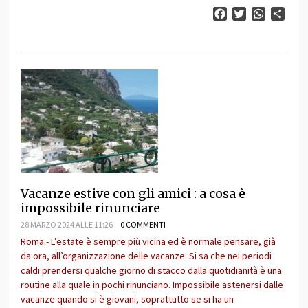
Facebook
Twitter
WhatsAp
Cond
Vacanze estive con gli amici : a cosa è
impossibile rinunciare
28 MARZO 2024 ALLE 11:26
0 COMMENTI
Roma.- L’estate è sempre più vicina ed è normale pensare, già
da ora, all’organizzazione delle vacanze. Si sa che nei periodi
caldi prendersi qualche giorno di stacco dalla quotidianità è una
routine alla quale in pochi rinunciano. Impossibile astenersi dalle
vacanze quando si è giovani, soprattutto se si ha un