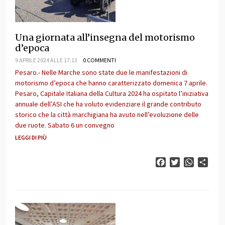
Una giornata all’insegna del motorismo
d’epoca
9 APRILE 2024 ALLE 17:13
0 COMMENTI
Pesaro.- Nelle Marche sono state due le manifestazioni di
motorismo d’epoca che hanno caratterizzato domenica 7 aprile.
Pesaro, Capitale Italiana della Cultura 2024 ha ospitato l’iniziativa
annuale dell’ASI che ha voluto evidenziare il grande contributo
storico che la città marchigiana ha avuto nell’evoluzione delle
due ruote. Sabato 6 un convegno
LEGGI DI PIÙ
Facebook
Twitter
WhatsAp
Cond