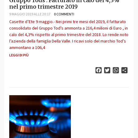
Gruppo Tods . Fatturato in calo del 4,3%
nel primo trimestre 2019
9 MAGGIO 2019 ALLE 20:17
0 COMMENTI
Casette d’Ete 9 maggio.- Nei primi tre mesi del 2019, il fatturato
consolidato del Gruppo Tod’s ammonta a 216,4 milioni di Euro , in
calo del 4,3% rispetto al primo trimestre del 2018. Lo rende noto
l’azienda della famiglia Della Valle. I ricavi solo del marchio Tod’s
ammontano a 106,4
LEGGI DI PIÙ
Facebook
Twitter
WhatsAp
Cond