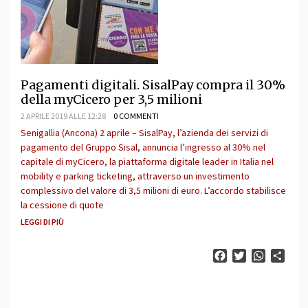
Pagamenti digitali. SisalPay compra il 30%
della myCicero per 3,5 milioni
2 APRILE 2019 ALLE 12:28
0 COMMENTI
Senigallia (Ancona) 2 aprile – SisalPay, l’azienda dei servizi di
pagamento del Gruppo Sisal, annuncia l’ingresso al 30% nel
capitale di myCicero, la piattaforma digitale leader in Italia nel
mobility e parking ticketing, attraverso un investimento
complessivo del valore di 3,5 milioni di euro. L’accordo stabilisce
la cessione di quote
LEGGI DI PIÙ
Facebook
Twitter
WhatsAp
Cond