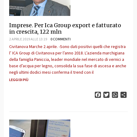
Imprese. Per Ica Group export e fatturato
in crescita, 122 mln
2 APRILE 2019 ALLE 13:19
0 COMMENTI
Civitanova Marche 2 aprile. -Sono dati positivi quelli che registra
l’ ICA Group di Civitanova per l’anno 2018. L’azienda marchigiana
della famiglia Paniccia, leader mondiale nel mercato di vernici a
base d’acqua per legno, consolida la sua fase di ascesa e anche
negli ultimi dodici mesi conferma il trend con il
LEGGI DI PIÙ
Facebook
Twitter
WhatsAp
Cond