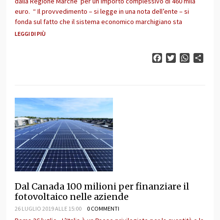
dalla Regione Marche per un importo complessivo di 460 mila
euro. “ Il provvedimento – si legge in una nota dell’ente – si
fonda sul fatto che il sistema economico marchigiano sta
LEGGI DI PIÙ
Facebook
Twitter
WhatsAp
Cond
Dal Canada 100 milioni per finanziare il
fotovoltaico nelle aziende
26 LUGLIO 2019 ALLE 15:00
0 COMMENTI