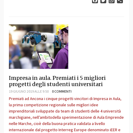
Facebook
Twitter
WhatsAp
Cond
Impresa in aula. Premiati i 5 migliori
progetti degli studenti universitari
19 GIUGNO 2019 ALLE 9:50
0 COMMENTI
Premiati ad Ancona i cinque progetti vincitori di Impresa in Aula,
la prima competizione regionale sulle migliori idee
imprenditoriali sviluppate da team di studenti delle 4 università
marchigiane, nell’ambitodella sperimentazione di Aula Emprende
nelle Marche, cioè della buona pratica validata a livello
internazionale dal progetto Interreg Europe denominato iEER e