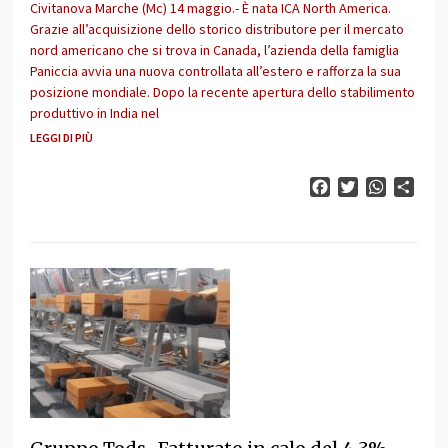
Civitanova Marche (Mc) 14 maggio.- È nata ICA North America.
Grazie all’acquisizione dello storico distributore per il mercato
nord americano che si trova in Canada, l’azienda della famiglia
Paniccia avvia una nuova controllata all’estero e rafforza la sua
posizione mondiale. Dopo la recente apertura dello stabilimento
produttivo in India nel
LEGGI DI PIÙ
Facebook
Twitter
WhatsAp
Cond