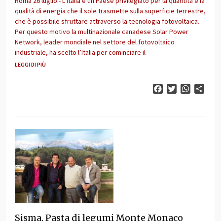
Roma 26 luglio.- L’Italia è un Paese privilegiato per la quantità e la
qualità di energia che il sole trasmette sulla superficie terrestre,
che è possibile sfruttare attraverso la tecnologia fotovoltaica.
Per questo motivo la multinazionale canadese Solar Power
Network, leader mondiale nel settore del fotovoltaico
industriale, ha scelto l’Italia per cominciare il
LEGGI DI PIÙ
Facebook
Twitter
WhatsAp
Cond
Sisma. Pasta di legumi Monte Monaco