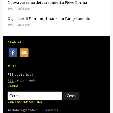
Nuova caserma dei carabinieri a Pieve Torina
30 OTTOBRE 2024
Ospedale di Fabriano, finanziato l’ampliamento
30 OTTOBRE 2024
SEGUICI
facebook
mail
META
RSS
degli articoli
RSS
dei commenti
CERCA
CRONACHEMARCHE.IT
Testata registrata n. 535 presso il