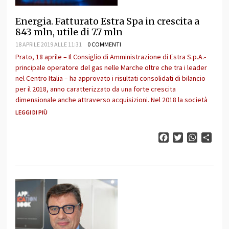
Energia. Fatturato Estra Spa in crescita a
843 mln, utile di 7.7 mln
18 APRILE 2019 ALLE 11:31
0 COMMENTI
Prato, 18 aprile – Il Consiglio di Amministrazione di Estra S.p.A.-
principale operatore del gas nelle Marche oltre che tra i leader
nel Centro Italia – ha approvato i risultati consolidati di bilancio
per il 2018, anno caratterizzato da una forte crescita
dimensionale anche attraverso acquisizioni. Nel 2018 la società
LEGGI DI PIÙ
Facebook
Twitter
WhatsAp
Cond