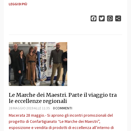
LEGGI DI PIÙ
Facebook
Twitter
WhatsAp
Cond
Le Marche dei Maestri. Parte il viaggio tra
le eccellenze regionali
28 MAGGIO 2019 ALLE 11:35
0 COMMENTI
Macerata 28 maggio.- Si aprono gli incontri promozionali del
progetto di Confartigianato “Le Marche dei Maestri”,
esposizione e vendita di prodotti di eccellenza all’interno di