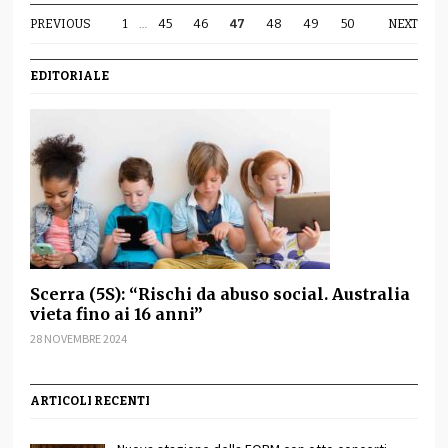
PREVIOUS
1
…
45
46
47
48
49
50
NEXT
EDITORIALE
Scerra (5S): “Rischi da abuso social. Australia
vieta fino ai 16 anni”
28 NOVEMBRE 2024
ARTICOLI RECENTI