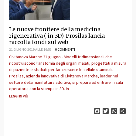
Le nuove frontiere della medicina
rigenerativa ( in 3D). Prosilas lancia
raccolta fondi sul web
21 GIUGNO 2019 ALLE 16:53
0 COMMENTI
Civitanova Marche 21 giugno.- Modelli tridimensionali che
ricostruiscono l’anatomia degli organi malati, progettati a misura
di paziente e studiati per far crescere le cellule staminali.
Prosilas, azienda innovativa di Civitanova Marche, leader nel
settore della manifattura additiva, si prepara ad entrare in sala
operatoria con la stampa in 3D. In
LEGGI DI PIÙ
Facebook
Twitter
WhatsAp
Cond