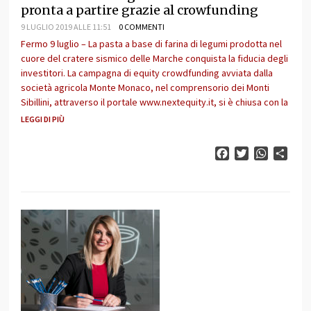
pronta a partire grazie al crowfunding
9 LUGLIO 2019 ALLE 11:51
0 COMMENTI
Fermo 9 luglio – La pasta a base di farina di legumi prodotta nel
cuore del cratere sismico delle Marche conquista la fiducia degli
investitori. La campagna di equity crowdfunding avviata dalla
società agricola Monte Monaco, nel comprensorio dei Monti
Sibillini, attraverso il portale www.nextequity.it, si è chiusa con la
LEGGI DI PIÙ
Facebook
Twitter
WhatsAp
Cond