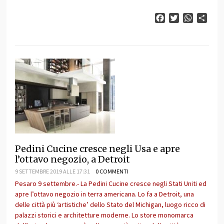
Facebook
Twitter
WhatsAp
Cond
Pedini Cucine cresce negli Usa e apre
l’ottavo negozio, a Detroit
9 SETTEMBRE 2019 ALLE 17:31
0 COMMENTI
Pesaro 9 settembre.- La Pedini Cucine cresce negli Stati Uniti ed
apre l’ottavo negozio in terra americana. Lo fa a Detroit, una
delle città più ‘artistiche’ dello Stato del Michigan, luogo ricco di
palazzi storici e architetture moderne. Lo store monomarca