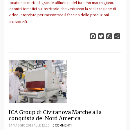
location in mete di grande affluenza del turismo marchigiano.
Incontri tematici sul territorio che vedranno la realizzazione di
video-interviste per raccontare il fascino delle produzioni
LEGGI DI PIÙ
Facebook
Twitter
WhatsAp
Cond
ICA Group di Civitanova Marche alla
conquista del Nord America
14 MAGGIO 2019 ALLE 12:15
0 COMMENTI