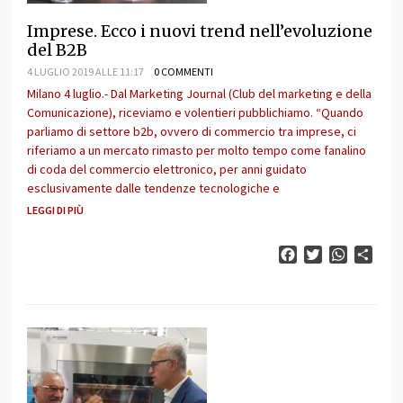
Imprese. Ecco i nuovi trend nell’evoluzione
del B2B
4 LUGLIO 2019 ALLE 11:17
0 COMMENTI
Milano 4 luglio.- Dal Marketing Journal (Club del marketing e della
Comunicazione), riceviamo e volentieri pubblichiamo. “Quando
parliamo di settore b2b, ovvero di commercio tra imprese, ci
riferiamo a un mercato rimasto per molto tempo come fanalino
di coda del commercio elettronico, per anni guidato
esclusivamente dalle tendenze tecnologiche e
LEGGI DI PIÙ
Facebook
Twitter
WhatsAp
Cond