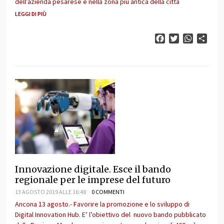
dell’azienda pesarese è nella zona più antica della città
LEGGI DI PIÙ
Facebook
Twitter
WhatsAp
Cond
Innovazione digitale. Esce il bando
regionale per le imprese del futuro
13 AGOSTO 2019 ALLE 16:48
0 COMMENTI
Ancona 13 agosto.- Favorire la promozione e lo sviluppo di
Digital Innovation Hub. E’ l’obiettivo del nuovo bando pubblicato