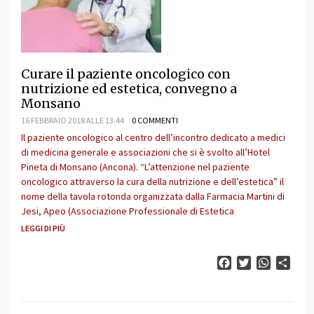
Curare il paziente oncologico con
nutrizione ed estetica, convegno a
Monsano
16 FEBBRAIO 2018 ALLE 13:44
0 COMMENTI
Il paziente oncologico al centro dell’incontro dedicato a medici
di medicina generale e associazioni che si è svolto all’Hotel
Pineta di Monsano (Ancona). “L’attenzione nel paziente
oncologico attraverso la cura della nutrizione e dell’estetica” il
nome della tavola rotonda organizzata dalla Farmacia Martini di
Jesi, Apeo (Associazione Professionale di Estetica
LEGGI DI PIÙ
Facebook
Twitter
WhatsAp
Cond