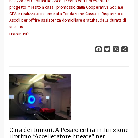
Palazzo dei Capitani ad Ascoli Piceno verrà presentato il
progetto “Resto a casa” promosso dalla Cooperativa Sociale
GEA e realizzato insieme alla Fondazione Cassa di Risparmio di
Ascoli per offrire assistenza domiciliare gratuita, della durata di
un anno
LEGGI DI PIÙ
Facebook
Twitter
WhatsAp
Cond
Cura dei tumori. A Pesaro entra in funzione
il primo “Accelleratore lineare” per