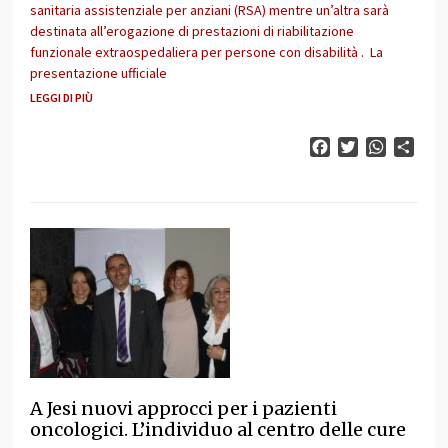
sanitaria assistenziale per anziani (RSA) mentre un’altra sarà
destinata all’erogazione di prestazioni di riabilitazione
funzionale extraospedaliera per persone con disabilità . La
presentazione ufficiale
LEGGI DI PIÙ
Facebook
Twitter
WhatsAp
Cond
A Jesi nuovi approcci per i pazienti
oncologici. L’individuo al centro delle cure