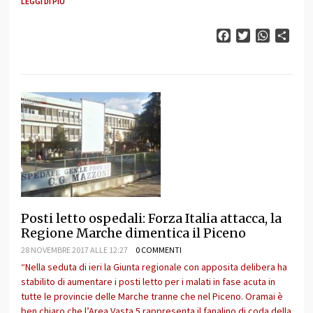
LEGGI DI PIÙ
Facebook
Twitter
WhatsAp
Cond
Posti letto ospedali: Forza Italia attacca, la
Regione Marche dimentica il Piceno
28 NOVEMBRE 2017 ALLE 12:27
0 COMMENTI
“Nella seduta di ieri la Giunta regionale con apposita delibera ha
stabilito di aumentare i posti letto per i malati in fase acuta in
tutte le provincie delle Marche tranne che nel Piceno. Oramai è
ben chiaro che l’Area Vasta 5 rappresenta il fanalino di coda della