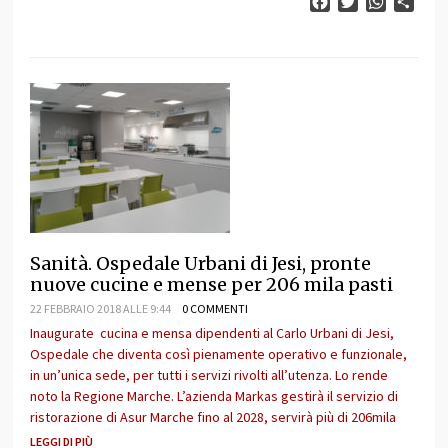
Facebook
Twitter
WhatsAp
Cond
Sanità. Ospedale Urbani di Jesi, pronte
nuove cucine e mense per 206 mila pasti
22 FEBBRAIO 2018 ALLE 9:44
0 COMMENTI
Inaugurate cucina e mensa dipendenti al Carlo Urbani di Jesi,
Ospedale che diventa così pienamente operativo e funzionale,
in un’unica sede, per tutti i servizi rivolti all’utenza. Lo rende
noto la Regione Marche. L’azienda Markas gestirà il servizio di
ristorazione di Asur Marche fino al 2028, servirà più di 206mila
LEGGI DI PIÙ