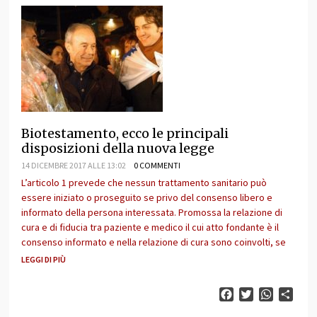
Biotestamento, ecco le principali
disposizioni della nuova legge
14 DICEMBRE 2017 ALLE 13:02
0 COMMENTI
L’articolo 1 prevede che nessun trattamento sanitario può
essere iniziato o proseguito se privo del consenso libero e
informato della persona interessata. Promossa la relazione di
cura e di fiducia tra paziente e medico il cui atto fondante è il
consenso informato e nella relazione di cura sono coinvolti, se
LEGGI DI PIÙ
Facebook
Twitter
WhatsAp
Cond