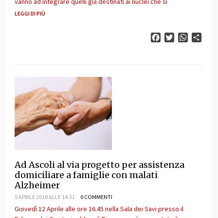
vanno ad integrare quelli già destinati ai nuclei che si
LEGGI DI PIÙ
Facebook
Twitter
WhatsAp
Cond
Ad Ascoli al via progetto per assistenza
domiciliare a famiglie con malati
Alzheimer
5 APRILE 2018 ALLE 14:31
0 COMMENTI
Giovedì 12 Aprile alle ore 16.45 nella Sala dei Savi presso il