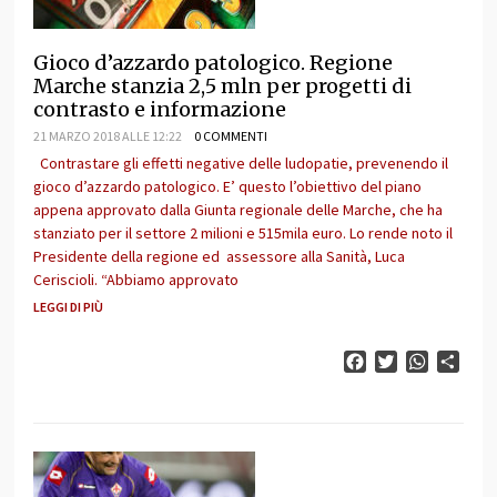
Gioco d’azzardo patologico. Regione
Marche stanzia 2,5 mln per progetti di
contrasto e informazione
21 MARZO 2018 ALLE 12:22
0 COMMENTI
Contrastare gli effetti negative delle ludopatie, prevenendo il
gioco d’azzardo patologico. E’ questo l’obiettivo del piano
appena approvato dalla Giunta regionale delle Marche, che ha
stanziato per il settore 2 milioni e 515mila euro. Lo rende noto il
Presidente della regione ed assessore alla Sanità, Luca
Ceriscioli. “Abbiamo approvato
LEGGI DI PIÙ
Facebook
Twitter
WhatsAp
Cond