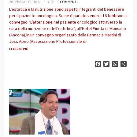
20 FEBBRAIO 2018 ALLE 17:26
0 COMMENTI
L’estetica e la nutrizione sono aspetti integranti del benessere
per il paziente oncologico. Se ne è parlato venerdì 16 febbraio al
convegno “L’attenzione nel paziente oncologico attraverso la
cura della nutrizione e dell’estetica”, all’Hotel Pineta di Monsano
(Ancona),in un convegno organizzato dalla Farmacia Martini di
Jesi, Apeo (Associazione Professionale di
LEGGI DI PIÙ
Facebook
Twitter
WhatsAp
Cond