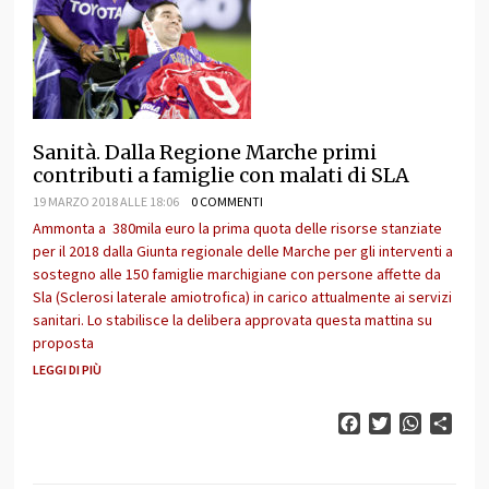
Sanità. Dalla Regione Marche primi
contributi a famiglie con malati di SLA
19 MARZO 2018 ALLE 18:06
0 COMMENTI
Ammonta a 380mila euro la prima quota delle risorse stanziate
per il 2018 dalla Giunta regionale delle Marche per gli interventi a
sostegno alle 150 famiglie marchigiane con persone affette da
Sla (Sclerosi laterale amiotrofica) in carico attualmente ai servizi
sanitari. Lo stabilisce la delibera approvata questa mattina su
proposta
LEGGI DI PIÙ
Facebook
Twitter
WhatsAp
Cond