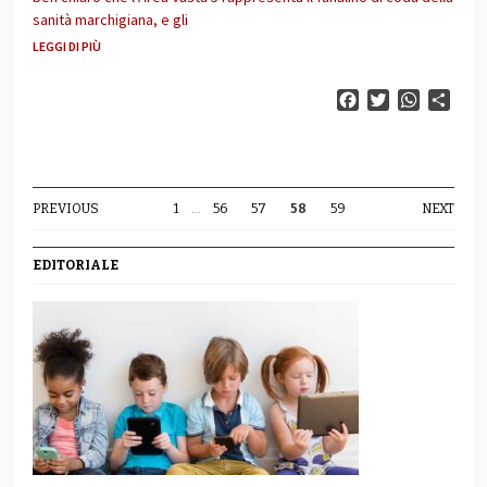
sanità marchigiana, e gli
LEGGI DI PIÙ
Facebook
Twitter
WhatsAp
Cond
PREVIOUS
1
…
56
57
58
59
NEXT
EDITORIALE