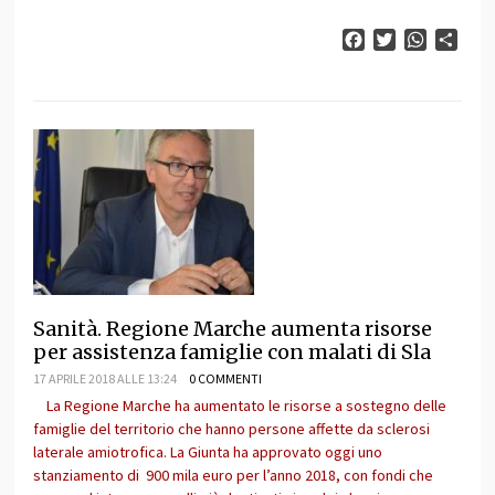
Facebook
Twitter
WhatsAp
Cond
Sanità. Regione Marche aumenta risorse
per assistenza famiglie con malati di Sla
17 APRILE 2018 ALLE 13:24
0 COMMENTI
La Regione Marche ha aumentato le risorse a sostegno delle
famiglie del territorio che hanno persone affette da sclerosi
laterale amiotrofica. La Giunta ha approvato oggi uno
stanziamento di 900 mila euro per l’anno 2018, con fondi che