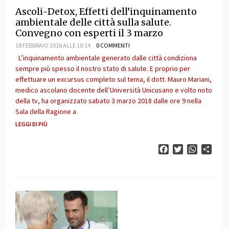
Ascoli-Detox, Effetti dell’inquinamento
ambientale delle città sulla salute.
Convegno con esperti il 3 marzo
18 FEBBRAIO 2018 ALLE 10:14
0 COMMENTI
L’inquinamento ambientale generato dalle città condiziona
sempre più spesso il nostro stato di salute. E proprio per
effettuare un excursus completo sul tema, il dott. Mauro Mariani,
medico ascolano docente dell’Università Unicusano e volto noto
della tv, ha organizzato sabato 3 marzo 2018 dalle ore 9 nella
Sala della Ragione a
LEGGI DI PIÙ
Facebook
Twitter
WhatsAp
Cond