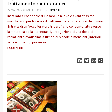
trattamento radioterapico
27 MARZO 2018 ALLE 18:58
0 COMMENTI
Installato all’ospedale di Pesaro un nuovo e avanzatissimo
macchinario per la cura e il trattamento radioterapico dei tumori.
Si tratta di un “Accelleratore lineare” che consente, attraverso
la metodica della stereotassi, l’erogazione di una dose di
radiazioni elevatissima a tumori di piccole dimensioni ( inferiori
ai 5 centimetri ), preservando
LEGGI DI PIÙ
Facebook
Twitter
WhatsAp
Cond