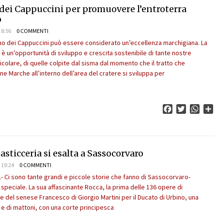
dei Cappuccini per promuovere l’entroterra
o
 8:56
0 COMMENTI
ino dei Cappuccini può essere considerato un’eccellenza marchigiana. La
 è un’opportunità di sviluppo e crescita sostenibile di tante nostre
icolare, di quelle colpite dal sisma dal momento che il tratto che
ne Marche all’interno dell’area del cratere si sviluppa per
Facebook
Twitter
What
C
pasticceria si esalta a Sassocorvaro
 19:24
0 COMMENTI
- Ci sono tante grandi e piccole storie che fanno di Sassocorvaro-
speciale. La sua affascinante Rocca, la prima delle 136 opere di
re del senese Francesco di Giorgio Martini per il Ducato di Urbino, una
e e di mattoni, con una corte principesca