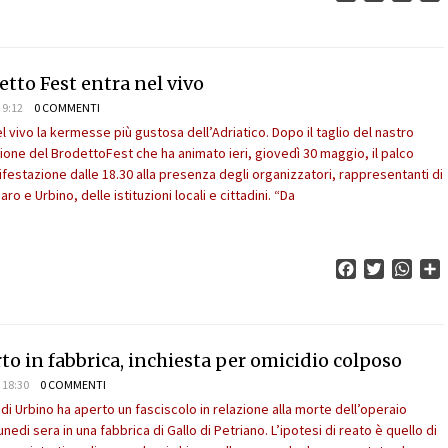
etto Fest entra nel vivo
 9:12
0 COMMENTI
el vivo la kermesse più gustosa dell’Adriatico. Dopo il taglio del nastro
ione del BrodettoFest che ha animato ieri, giovedì 30 maggio, il palco
ifestazione dalle 18.30 alla presenza degli organizzatori, rappresentanti di
o e Urbino, delle istituzioni locali e cittadini. “Da
Facebook
Twitter
What
C
o in fabbrica, inchiesta per omicidio colposo
 18:30
0 COMMENTI
di Urbino ha aperto un fasciscolo in relazione alla morte dell’operaio
edi sera in una fabbrica di Gallo di Petriano. L’ipotesi di reato è quello di