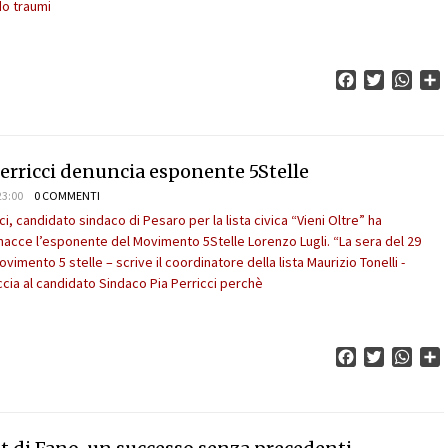
do traumi
Facebook
Twitter
What
C
Perricci denuncia esponente 5Stelle
23:00
0 COMMENTI
ci, candidato sindaco di Pesaro per la lista civica “Vieni Oltre” ha
acce l’esponente del Movimento 5Stelle Lorenzo Lugli. “La sera del 29
vimento 5 stelle – scrive il coordinatore della lista Maurizio Tonelli -
ccia al candidato Sindaco Pia Perricci perchè
Facebook
Twitter
What
C