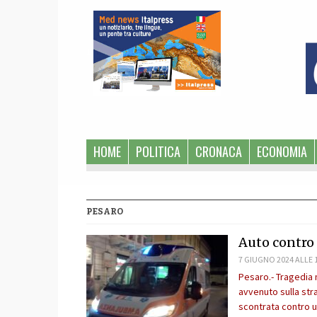
1
HOME
POLITICA
CRONACA
ECONOMIA
PESARO
Auto contro
7 GIUGNO 2024 ALLE 
Pesaro.- Tragedia 
avvenuto sulla str
scontrata contro u