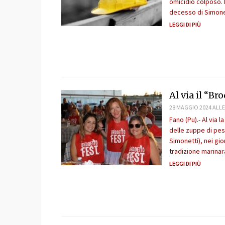
omicidio colposo. 
decesso di Simone
LEGGI DI PIÙ
Al via il “Br
28 MAGGIO 2024 ALLE
Fano (Pu).- Al via 
delle zuppe di pes
Simonetti), nei gio
tradizione marinara
LEGGI DI PIÙ