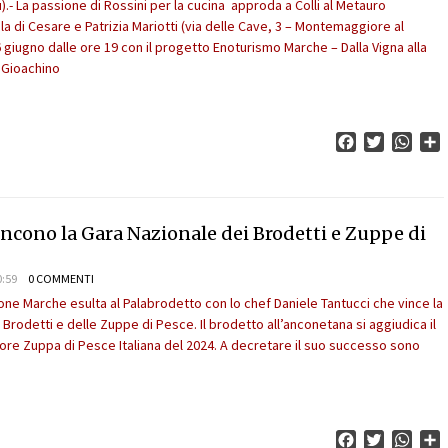
u).- La passione di Rossini per la cucina approda a Colli al Metauro
la di Cesare e Patrizia Mariotti (via delle Cave, 3 – Montemaggiore al
 giugno dalle ore 19 con il progetto Enoturismo Marche – Dalla Vigna alla
 Gioachino
Facebook
Twitter
What
C
ncono la Gara Nazionale dei Brodetti e Zuppe di
0:59
0 COMMENTI
ione Marche esulta al Palabrodetto con lo chef Daniele Tantucci che vince la
Brodetti e delle Zuppe di Pesce. Il brodetto all’anconetana si aggiudica il
re Zuppa di Pesce Italiana del 2024. A decretare il suo successo sono
Facebook
Twitter
What
C