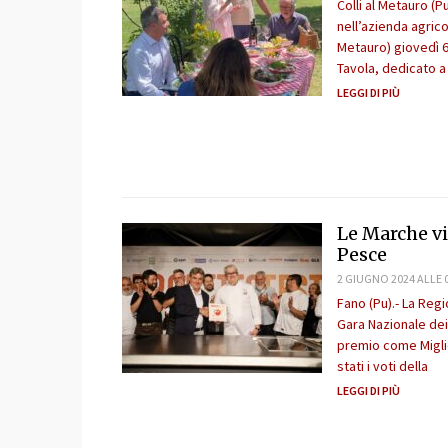
Colli al Metauro (P
nell’azienda agrico
Metauro) giovedì 6
Tavola, dedicato a
LEGGI DI PIÙ
Le Marche vi
Pesce
2 GIUGNO 2024 ALLE 
Fano (Pu).- La Reg
Gara Nazionale dei 
premio come Miglio
stati i voti della
LEGGI DI PIÙ