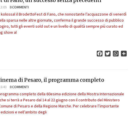
t di Fano, un successo senza precedenti
12:05
0 COMMENTI
un kolossal il BrodettoFest di Fano, che nonostante l’acquazzone di venerdì
lla sparsa nelle altre giornate, conferma il grande successo di pubblico
iro, tutti gli eventi sold out e un livello di qualità sempre più curato ed
ng show al
Facebook
Twitter
What
C
Cinema di Pesaro, il programma completo
16:43
0 COMMENTI
 programma completo della 60esima edizione della Mostra Internazionale
he si terrà a Pesaro dal 14 al 22 giugno con il contributo del Ministero
l Comune di Pesaro e della Regione Marche. Per celebrare l’importante
edizioni e nell’ambito degli