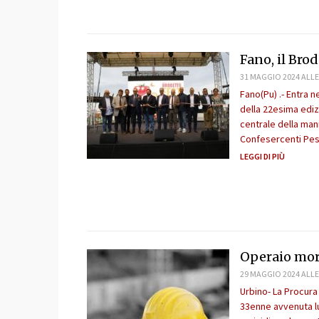
Fano, il Brod
31 MAGGIO 2024 ALLE
Fano(Pu) .- Entra n
della 22esima ediz
centrale della man
Confesercenti Pesar
LEGGI DI PIÙ
Operaio mort
29 MAGGIO 2024 ALLE
Urbino- La Procura 
33enne avvenuta lun