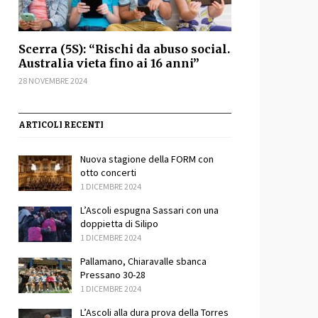
Scerra (5S): “Rischi da abuso social.
sApp
ondividi
Australia vieta fino ai 16 anni”
28 NOVEMBRE 2024
ARTICOLI RECENTI
Nuova stagione della FORM con
otto concerti
1 DICEMBRE 2024
L’Ascoli espugna Sassari con una
doppietta di Silipo
1 DICEMBRE 2024
sApp
ondividi
Pallamano, Chiaravalle sbanca
Pressano 30-28
1 DICEMBRE 2024
L’Ascoli alla dura prova della Torres