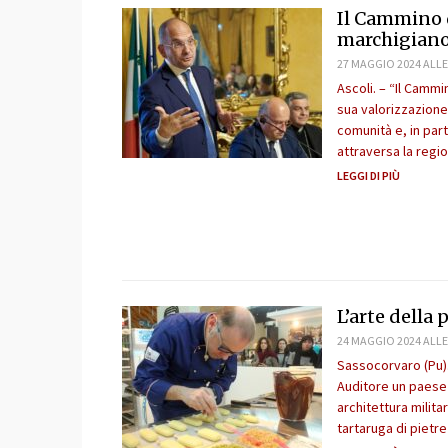
Il Cammino 
marchigian
27 MAGGIO 2024 ALLE
Ascoli. – “Il Camm
sua valorizzazione
comunità e, in part
attraversa la regio
LEGGI DI PIÙ
L’arte della 
24 MAGGIO 2024 ALLE
Sassocorvaro (Pu).
Auditore un paese 
architettura milita
tartaruga di pietr