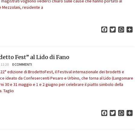
I magistrati vogliono vederci chiaro sulle cause che hanno portato al
 Mezzolani, residente a
Facebook
Twitter
What
C
odetto Fest” al Lido di Fano
 11:20
0 COMMENTI
la 22° edizione di BrodettoFest, il Festival internazionale dei brodetti e
ce ideato da Confesercenti Pesaro e Urbino, che torna al Lido (Lungomare
rni 30 e 31 maggio e 1 e 2 giugno per celebrare il piatto simbolo della
. Taglio
Facebook
Twitter
What
C