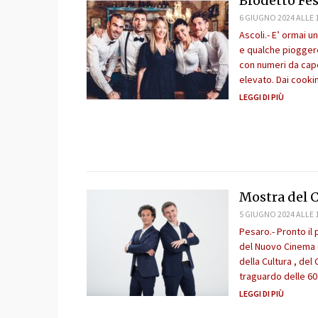
Brodetto Fes
6 GIUGNO 2024 ALLE 
Ascoli.- E’ ormai 
e qualche pioggere
con numeri da capog
elevato. Dai cooki
LEGGI DI PIÙ
Mostra del 
5 GIUGNO 2024 ALLE 
Pesaro.- Pronto il
del Nuovo Cinema c
della Cultura , de
traguardo delle 60 
LEGGI DI PIÙ