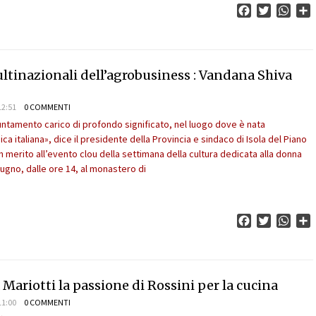
Facebook
Twitter
What
C
ltinazionali dell’agrobusiness : Vandana Shiva
12:51
0 COMMENTI
ntamento carico di profondo significato, nel luogo dove è nata
gica italiana», dice il presidente della Provincia e sindaco di Isola del Piano
n merito all’evento clou della settimana della cultura dedicata alla donna
iugno, dalle ore 14, al monastero di
Facebook
Twitter
What
C
 Mariotti la passione di Rossini per la cucina
11:00
0 COMMENTI