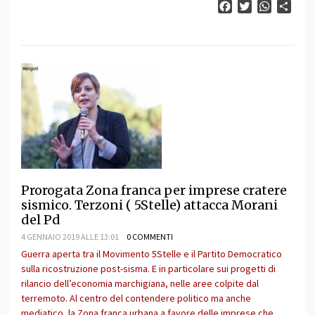
Facebook
Twitter
WhatsAp
Cond
Prorogata Zona franca per imprese cratere
sismico. Terzoni ( 5Stelle) attacca Morani
del Pd
4 GENNAIO 2019 ALLE 13:01
0 COMMENTI
Guerra aperta tra il Movimento 5Stelle e il Partito Democratico
sulla ricostruzione post-sisma. E in particolare sui progetti di
rilancio dell’economia marchigiana, nelle aree colpite dal
terremoto. Al centro del contendere politico ma anche
mediatico, la Zona franca urbana a favore delle imprese che