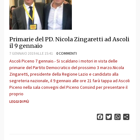
Primarie del PD. Nicola Zingaretti ad Ascoli
il 9 gennaio
7 GENNAIO 2019 ALLE 15:41
0 COMMENTI
Ascoli Piceno 7 gennaio.- Si scaldano i motori in vista delle
primarie del Partito Democratico del prossimo 3 marzo.Nicola
Zingaretti, presidente della Regione Lazio e candidato alla
segreteria nazionale, il 9 gennaio alle ore 21 farà tappa ad Ascoli
Piceno nella sala convegni del Piceno Consind per presentare il
proprio
LEGGI DI PIÙ
Facebook
Twitter
WhatsAp
Cond