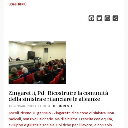
LEGGI DI PIÙ
Facebook
Twitter
WhatsAp
Cond
Zingaretti, Pd : Ricostruire la comunità
della sinistra e rilanciare le alleanze
10 GENNAIO 2019 ALLE 10:54
0 COMMENTI
Ascoli Piceno 10 gennaio.- Zingaretti dice cose di sinistra. Non
radicali, non rivoluzionarie. Ma di sinistra. Crescita con equità,
sviluppo e giustizia sociale. Politiche per il lavoro, e non solo