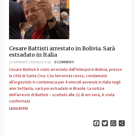
Cesare Battisti arrestato in Bolivia. Sarà
estradato in Italia
13 GENNAIO 2019 ALLE 9:16
0 COMMENTI
Cesare Battisti è stato arrestato dall’Interpol in Bolivia, presso
la città di Santa Cruz. L’ex terrorista rosso, condannato
all’ergastolo in contumacia per 4 omicidi avvenuti in Italia negli
anni Settanta, sarà poi estradato in Brasile. La notizia
dell’arresto di Battisti – scattato alle 22 di ieri sera, è stata
confermata
LEGGI DI PIÙ
Facebook
Twitter
WhatsAp
Cond