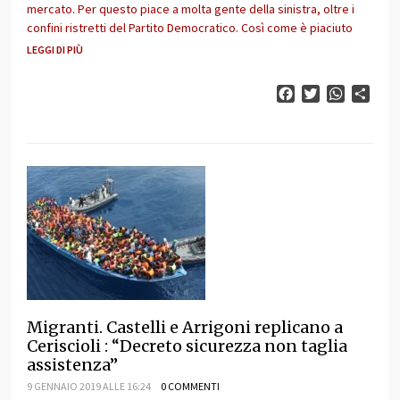
mercato. Per questo piace a molta gente della sinistra, oltre i
confini ristretti del Partito Democratico. Così come è piaciuto
LEGGI DI PIÙ
Facebook
Twitter
WhatsAp
Cond
Migranti. Castelli e Arrigoni replicano a
Ceriscioli : “Decreto sicurezza non taglia
assistenza”
9 GENNAIO 2019 ALLE 16:24
0 COMMENTI