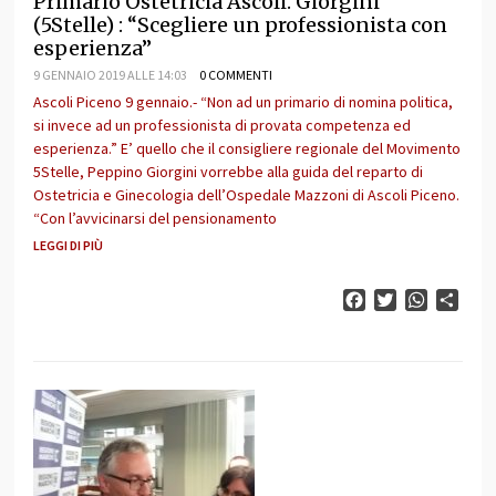
Primario Ostetricia Ascoli. Giorgini
(5Stelle) : “Scegliere un professionista con
esperienza”
9 GENNAIO 2019 ALLE 14:03
0 COMMENTI
Ascoli Piceno 9 gennaio.- “Non ad un primario di nomina politica,
si invece ad un professionista di provata competenza ed
esperienza.” E’ quello che il consigliere regionale del Movimento
5Stelle, Peppino Giorgini vorrebbe alla guida del reparto di
Ostetricia e Ginecologia dell’Ospedale Mazzoni di Ascoli Piceno.
“Con l’avvicinarsi del pensionamento
LEGGI DI PIÙ
Facebook
Twitter
WhatsAp
Cond