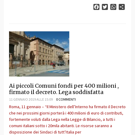
Facebook
Twitter
WhatsAp
Cond
Ai piccoli Comuni fondi per 400 milioni ,
firmato il decreto. Lega soddisfatta
11 GENNAIO 2019 ALLE 15:09
0 COMMENTI
Roma, 11 gennaio – “Il Ministero dell’Interno ha firmato il Decreto
che nei prossimi giorni porterà i 400 milioni di euro di contributi,
fortemente voluti dalla Lega nella Legge di Bilancio, a tutti i
comuni italiani sotto i 20mila abitanti. Le risorse saranno a
disposizione dei Sindaci di tutt’Italia per