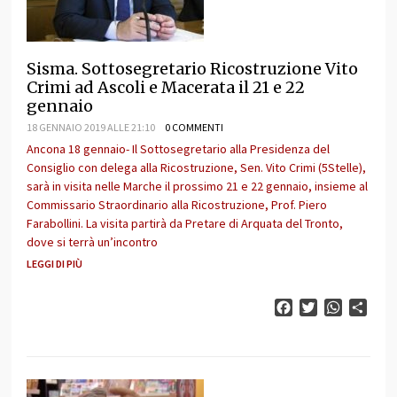
Sisma. Sottosegretario Ricostruzione Vito
Crimi ad Ascoli e Macerata il 21 e 22
gennaio
18 GENNAIO 2019 ALLE 21:10
0 COMMENTI
Ancona 18 gennaio- Il Sottosegretario alla Presidenza del
Consiglio con delega alla Ricostruzione, Sen. Vito Crimi (5Stelle),
sarà in visita nelle Marche il prossimo 21 e 22 gennaio, insieme al
Commissario Straordinario alla Ricostruzione, Prof. Piero
Farabollini. La visita partirà da Pretare di Arquata del Tronto,
dove si terrà un’incontro
LEGGI DI PIÙ
Facebook
Twitter
WhatsAp
Cond