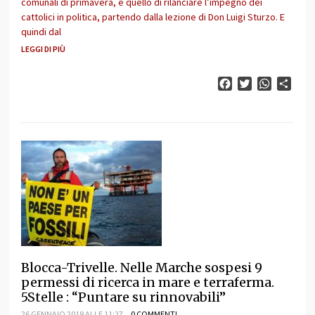
comunali di primavera, è quello di rilanciare l’impegno dei
cattolici in politica, partendo dalla lezione di Don Luigi Sturzo. E
quindi dal
LEGGI DI PIÙ
Facebook
Twitter
WhatsAp
Cond
Blocca-Trivelle. Nelle Marche sospesi 9
permessi di ricerca in mare e terraferma.
5Stelle : “Puntare su rinnovabili”
26 GENNAIO 2019 ALLE 11:27
0 COMMENTI