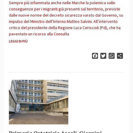
Sempre più infiammata anche nelle Marche la polemica sulle
conseguenze per i migranti già presenti sul territorio, previste
dalle nuove norme del decreto sicurezza varato dal Governo, su
impulso del Ministro dell’Interno Matteo Salvini. All’intervento
critico del presidente della Regione Luca Ceriscioli (Pd), che ha
paventato un ricorso alla Consulta
LEGGI DI PIÙ
Facebook
Twitter
WhatsAp
Cond