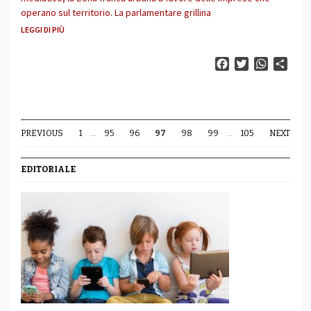
operano sul territorio. La parlamentare grillina
LEGGI DI PIÙ
Facebook
Twitter
WhatsAp
Cond
PREVIOUS
1
…
95
96
97
98
99
…
105
NEXT
EDITORIALE