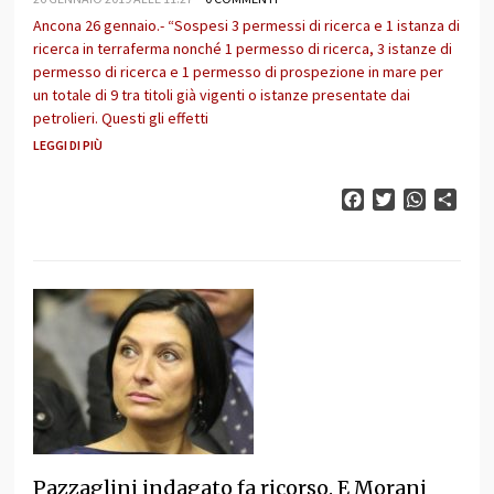
Ancona 26 gennaio.- “Sospesi 3 permessi di ricerca e 1 istanza di
ricerca in terraferma nonché 1 permesso di ricerca, 3 istanze di
permesso di ricerca e 1 permesso di prospezione in mare per
un totale di 9 tra titoli già vigenti o istanze presentate dai
petrolieri. Questi gli effetti
LEGGI DI PIÙ
Facebook
Twitter
WhatsAp
Cond
Pazzaglini indagato fa ricorso. E Morani