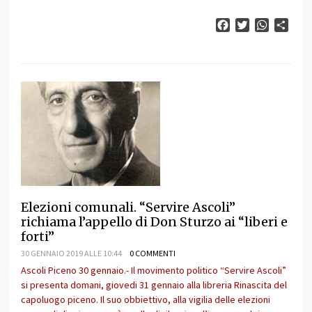
Facebook
Twitter
WhatsAp
Cond
Elezioni comunali. “Servire Ascoli”
richiama l’appello di Don Sturzo ai “liberi e
forti”
30 GENNAIO 2019 ALLE 10:44
0 COMMENTI
Ascoli Piceno 30 gennaio.- Il movimento politico “Servire Ascoli”
si presenta domani, giovedi 31 gennaio alla libreria Rinascita del
capoluogo piceno. Il suo obbiettivo, alla vigilia delle elezioni