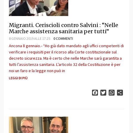
Migranti. Ceriscioli contro Salvini : “Nelle
Marche assistenza sanitaria per tutti”
8 GENNAIO 2019 ALLE 17:25
0 COMMENTI
Ancona 8 gennaio.- “Ho già dato mandato agli uffici competenti di
verificare i requisiti per il ricorso alla Corte costituzionale sul
decreto sicurezza. Ma è certo che nelle Marche sarà garantita a
tutti l’assistenza sanitaria. L’articolo 32 della Costituzione è per
noi un faro e la legge non può in
LEGGI DI PIÙ
Facebook
Twitter
WhatsAp
Cond