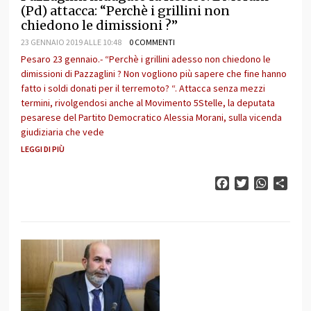
(Pd) attacca: “Perchè i grillini non
chiedono le dimissioni ?”
23 GENNAIO 2019 ALLE 10:48
0 COMMENTI
Pesaro 23 gennaio.- “Perchè i grillini adesso non chiedono le
dimissioni di Pazzaglini ? Non vogliono più sapere che fine hanno
fatto i soldi donati per il terremoto? “. Attacca senza mezzi
termini, rivolgendosi anche al Movimento 5Stelle, la deputata
pesarese del Partito Democratico Alessia Morani, sulla vicenda
giudiziaria che vede
LEGGI DI PIÙ
Facebook
Twitter
WhatsAp
Cond